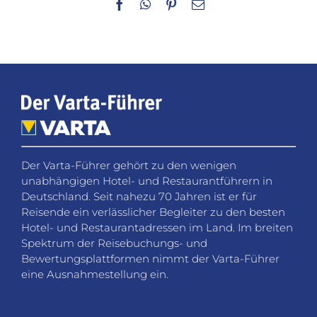
Facebook
WhatsApp
Pinterest
E-
Mail
Der Varta-Führer gehört zu den wenigen
unabhängigen Hotel- und Restaurantführern in
Deutschland. Seit nahezu 70 Jahren ist er für
Reisende ein verlässlicher Begleiter zu den besten
Hotel- und Restaurantadressen im Land. Im breiten
Spektrum der Reisebuchungs- und
Bewertungsplattformen nimmt der Varta-Führer
eine Ausnahmestellung ein.