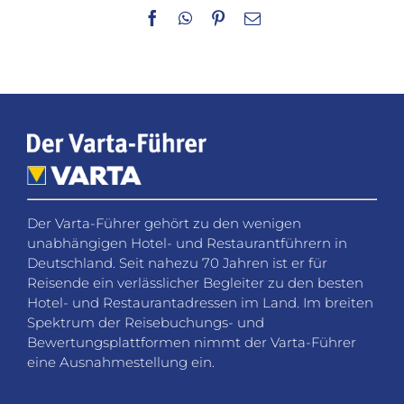
Facebook
WhatsApp
Pinterest
E-
Mail
Der Varta-Führer gehört zu den wenigen
unabhängigen Hotel- und Restaurantführern in
Deutschland. Seit nahezu 70 Jahren ist er für
Reisende ein verlässlicher Begleiter zu den besten
Hotel- und Restaurantadressen im Land. Im breiten
Spektrum der Reisebuchungs- und
Bewertungsplattformen nimmt der Varta-Führer
eine Ausnahmestellung ein.