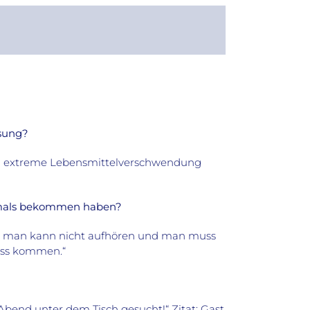
ssung?
och extreme Lebensmittelverschwendung
jemals bekommen haben?
g, man kann nicht aufhören und man muss
uss kommen.“
Abend unter dem Tisch gesucht!“ Zitat: Gast