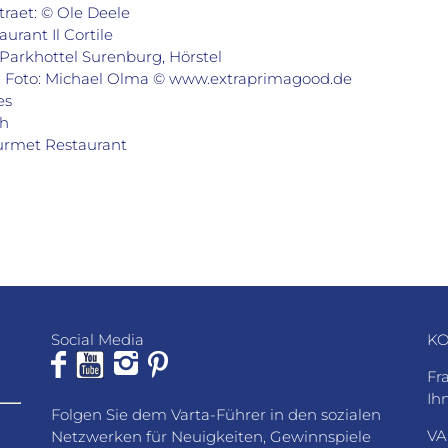
raet: © Ole Deele
urant Il Cortile
 Parkhottel Surenburg, Hörstel
it: Foto: Michael Olma © www.extraprimagood.de
es
th
ourmet Restaurant
Social Media
KO
Fr
Ih
Folgen Sie dem Varta-Führer in den sozialen
VA
Netzwerken für Neuigkeiten, Gewinnspiele