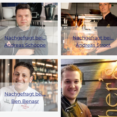
Nachgefragt bei…
Nachgefragt bei…
Andreas Schöppe
Andreas Stroot
Nachgefragt bei…
Ben Benasr