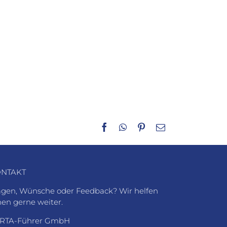
Facebook
WhatsApp
Pinterest
E-
Mail
NTAKT
agen, Wünsche oder Feedback? Wir helfen
nen gerne weiter.
RTA-Führer GmbH