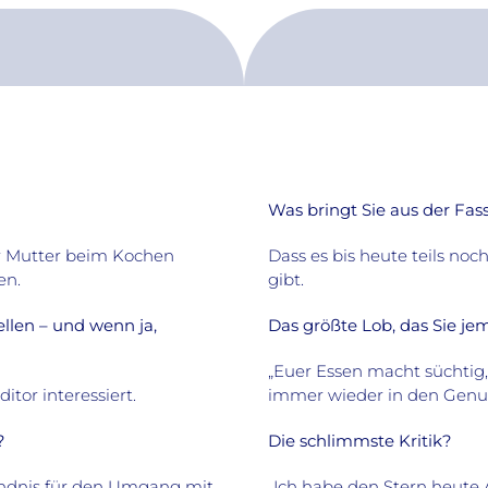
Was bringt Sie aus der Fa
er Mutter beim Kochen
Dass es bis heute teils n
en.
gibt.
llen – und wenn ja,
Das größte Lob, das Sie 
„Euer Essen macht süchti
tor interessiert.
immer wieder in den Gen
?
Die schlimmste Kritik?
ändnis für den Umgang mit
„Ich habe den Stern heute 