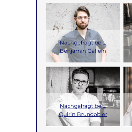
Nachgefragt bei…
Benjamin Gallein
Nachgefragt bei…
Quirin Brundobler