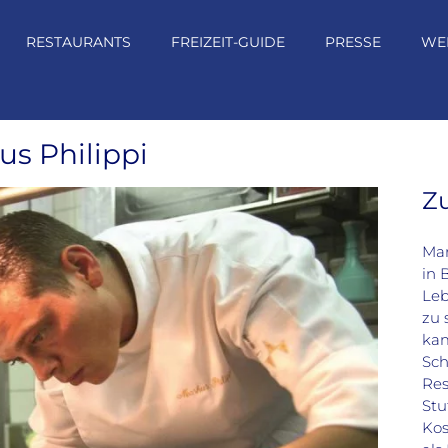
RESTAURANTS
FREIZEIT-GUIDE
PRESSE
WE
s Philippi
Z
Mar
in 
Leb
zu 
kam
Sch
Res
Stu
Kos