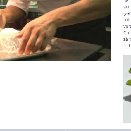
als
am 
get
tri
ver
Cat
zäh
in 