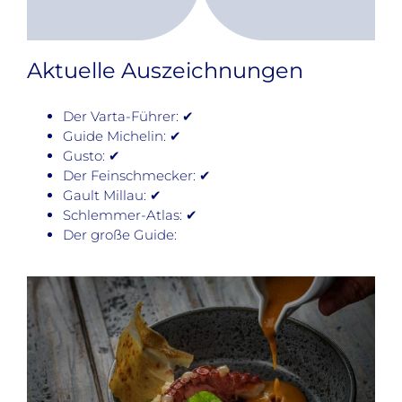
Aktuelle Auszeichnungen
Der Varta-Führer: ✔
Guide Michelin: ✔
Gusto: ✔
Der Feinschmecker: ✔
Gault Millau: ✔
Schlemmer-Atlas: ✔
Der große Guide: