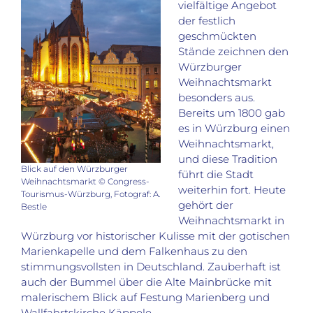
vielfältige Angebot
der festlich
geschmückten
Stände zeichnen den
Würzburger
Weihnachtsmarkt
besonders aus.
Bereits um 1800 gab
es in Würzburg einen
Weihnachtsmarkt,
und diese Tradition
Blick auf den Würzburger
führt die Stadt
Weihnachtsmarkt © Congress-
weiterhin fort. Heute
Tourismus-Würzburg, Fotograf: A.
gehört der
Bestle
Weihnachtsmarkt in
Würzburg vor historischer Kulisse mit der gotischen
Marienkapelle und dem Falkenhaus zu den
stimmungsvollsten in Deutschland. Zauberhaft ist
auch der Bummel über die Alte Mainbrücke mit
malerischem Blick auf Festung Marienberg und
Wallfahrtskirche Käppele.