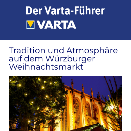
Zum
Inhalt
springen
Tradition und Atmosphäre
auf dem Würzburger
Weihnachtsmarkt
Zeige
grösseres
Bild