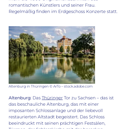
romantischen Künstlers und seiner Frau.
Regelmäßig finden im Erdgeschoss Konzerte statt.
Altenburg in Thüringen © ArTo – stock.adobe.com
Altenburg
: Das
Thüringer
Tor zu Sachsen – das ist
das beschauliche Altenburg, das mit einer
imposanten Schlossanlage und der liebevoll
restaurierten Altstadt begeistert. Das Schloss
beeindruckt mit seinen prächtigen Festsälen,