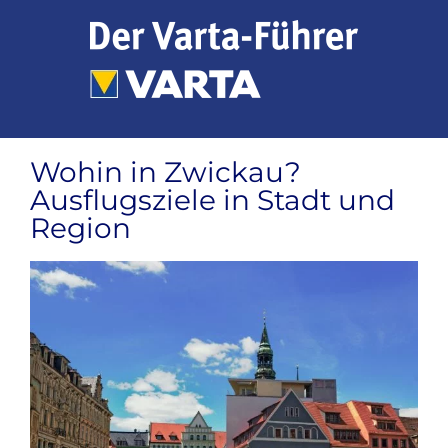
Zum
Inhalt
springen
Wohin in Zwickau?
Ausflugsziele in Stadt und
Region
Zeige
grösseres
Bild