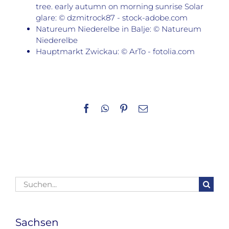
tree. early autumn on morning sunrise Solar
glare: © dzmitrock87 - stock-adobe.com
Natureum Niederelbe in Balje: © Natureum
Niederelbe
Hauptmarkt Zwickau: © ArTo - fotolia.com
Facebook
WhatsApp
Pinterest
E-
Mail
Suche
nach:
Sachsen