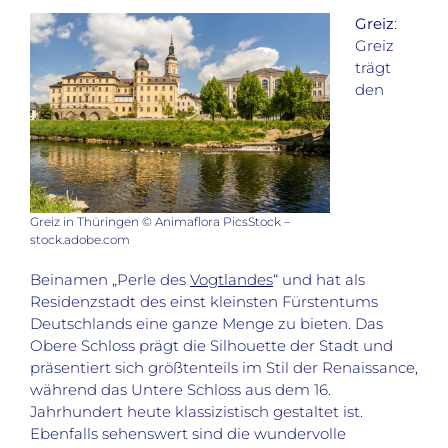
Greiz
:
Greiz
trägt
den
Greiz in Thüringen © Animaflora PicsStock –
stock.adobe.com
Beinamen „Perle des
Vogtlandes
“ und hat als
Residenzstadt des einst kleinsten Fürstentums
Deutschlands eine ganze Menge zu bieten. Das
Obere Schloss prägt die Silhouette der Stadt und
präsentiert sich größtenteils im Stil der Renaissance,
während das Untere Schloss aus dem 16.
Jahrhundert heute klassizistisch gestaltet ist.
Ebenfalls sehenswert sind die wundervolle