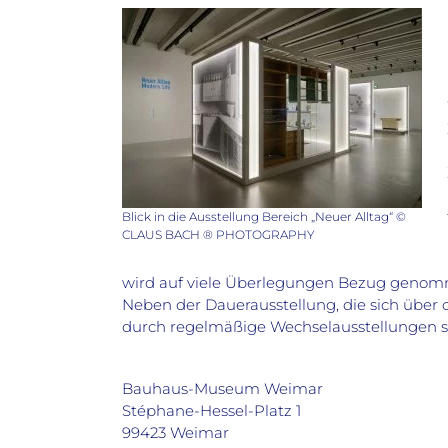
Blick in die Ausstellung Bereich „Neuer Alltag“ ©
CLAUS BACH ® PHOTOGRAPHY
wird auf viele Überlegungen Bezug genomme
Neben der Dauerausstellung, die sich über 
durch regelmäßige Wechselausstellungen s
Bauhaus-Museum Weimar
Stéphane-Hessel-Platz 1
99423 Weimar