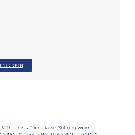
ENTDECKEN
Thomas Müller, Klassik Stiftung Weimar
euer Alltag“: © CLAUS BACH ® PHOTOGRAPHY