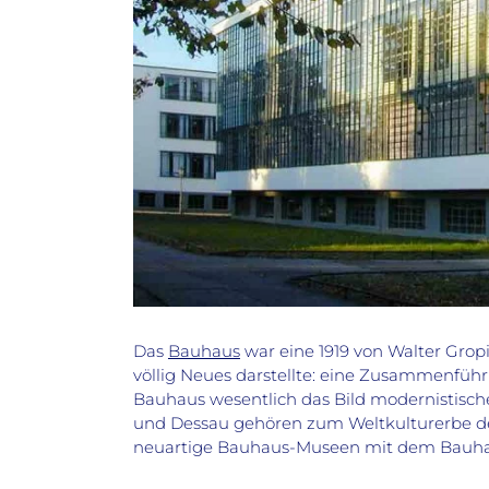
Das
Bauhaus
war eine 1919 von Walter Grop
völlig Neues darstellte: eine Zusammenfü
Bauhaus wesentlich das Bild modernistisc
und Dessau gehören zum Weltkulturerbe de
neuartige Bauhaus-Museen mit dem Bauhau