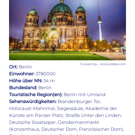
© jovannig – stock.adobe.com
Ort:
Berlin
Einwohner:
3780000
Höhe über NN:
34 m
Bundesland:
Berlin
Touristische Region(en):
Berlin mit Umland
Sehenswürdigkeiten:
Brandenburger Tor,
Holocaust-Mahnmal, Siegessäule, Akademie der
Künste am Pariser Platz, Straße Unter den Linden,
Deutsche Staatsoper, Gendarmenmarkt
(Konzerthaus, Deutscher Dom, Französischer Dom),