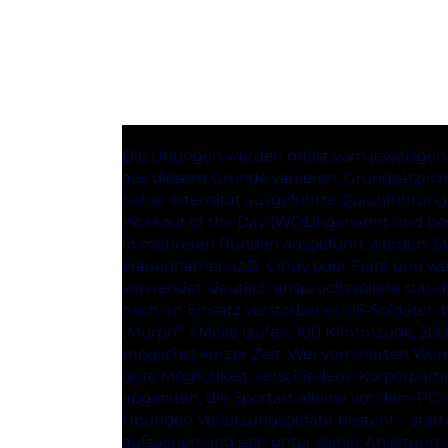
Die Übungen werden meist vom jeweiligen 
aus diesem Grunde variieren. Grundsätzlich 
hoher Intensität ausgeführte Durchführung
Workout of the Day (WOD) genannt und bes
in mehreren Runden ausgeführt werden. Sta
Frauennamen (z.B. Cindy oder Fran) und wer
verwendet; deutlich anspruchsvollere stand
nach im Einsatz verstorbener US-Soldaten b
„Murph“: 1 Meile laufen, 100 Klimmzüge, 200
möglichst kurzer Zeit. Wer vom harten Worko
gute Möglichkeit, verschiedene Körperpartie
abgeraten, die Sportart alleine vor dem PC
Übungen Verletzungsgefahr besteht – stattd
aufsuchen und sich unter seiner Anleitung i