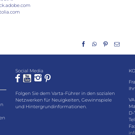
ock.adobe.com
otolia.com
Facebook
WhatsApp
Pinterest
E-
Mail
Social Media
KO
Fr
Ih
Folgen Sie dem Varta-Führer in den sozialen
VA
Netzwerken für Neuigkeiten, Gewinnspiele
rn
Ma
und Hintergrundinformationen.
D-
den
Te
Fa
in