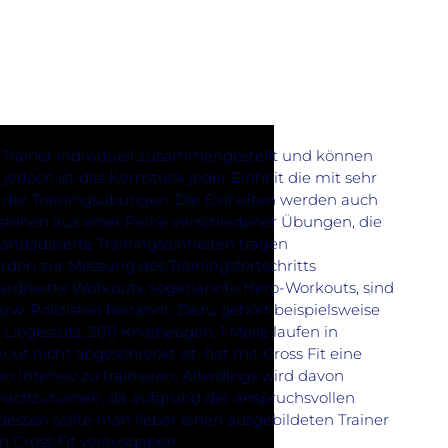
Trainer individuell zusammengestellt und können
jedoch ist das Kernstück jeder Einheit die mit sehr
 der Trainingsübungen. Die Einheiten werden auch
tehen aus einer Reihe verschiedener Übungen, die
ndadisierte Trainingseinheiten tragen
den zur Messung des Trainingsfortschritts
ardisierte Workouts, sogenannte Hero-Workouts, sind
zw. Polizisten benannt. Dazu gehört beispielsweise
 Liegestütz, 300 Kniebeugen, 1 Meile laufen in
ut nicht abgeschreckt ist, hat mit Cross Fit eine
n intensiv zu trainieren. Allerdings wird davon
 nachzuturnen, da aufgrund der anspruchsvollen
essen sollte man lieber einen ausgebildeten Trainer
n Cross Fit verausgaben.