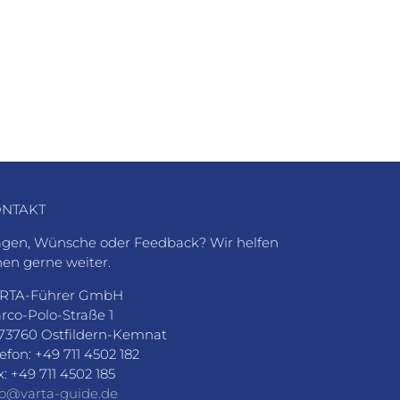
NTAKT
agen, Wünsche oder Feedback? Wir helfen
nen gerne weiter.
RTA-Führer GmbH
rco-Polo-Straße 1
73760 Ostfildern-Kemnat
lefon: +49 711 4502 182
x: +49 711 4502 185
fo@varta-guide.de