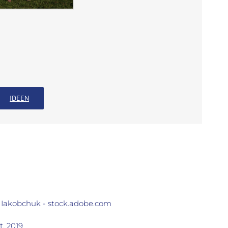
IDEEN
v Iakobchuk - stock.adobe.com
, 2019