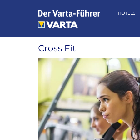
Zum
Inhalt
HOTELS
springen
Cross Fit
Zeige
grösseres
Bild