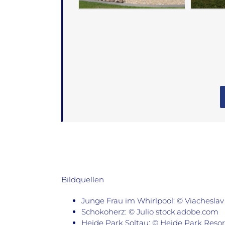
Bildquellen
Junge Frau im Whirlpool: © Viachesla
Schokoherz: © Julio stock.adobe.com
Heide Park Soltau: © Heide Park Resort