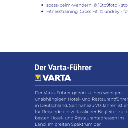
spass-beim-wandern: © 16to9foto - st
Fitnesstraining, Cross Fit: © undrey - f
Der Varta-Führer gehört zu den wenigen
unabhängigen Hotel- und Restaurantführe
in Deutschland. Seit nahezu 70 Jahren ist er
für Reisende ein verlässlicher Begleiter zu 
besten Hotel- und Restaurantadressen im
Land. Im breiten Spektrum der