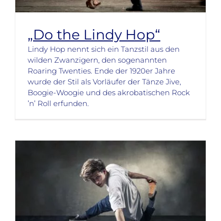
„Do the Lindy Hop“
Lindy Hop nennt sich ein Tanzstil aus den
wilden Zwanzigern, den sogenannten
Roaring Twenties. Ende der 1920er Jahre
wurde der Stil als Vorläufer der Tänze Jive,
Boogie-Woogie und des akrobatischen Rock
’n’ Roll erfunden.