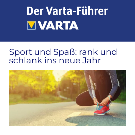
Zum
Inhalt
springen
Sport und Spaß: rank und
schlank ins neue Jahr
Zeige
grösseres
Bild