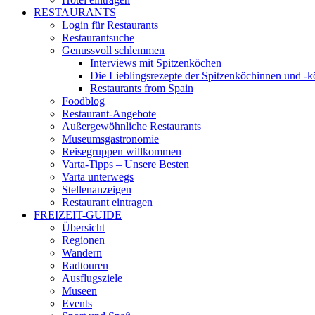
RESTAURANTS
Login für Restaurants
Restaurantsuche
Genussvoll schlemmen
Interviews mit Spitzenköchen
Die Lieblingsrezepte der Spitzenköchinnen und -
Restaurants from Spain
Foodblog
Restaurant-Angebote
Außergewöhnliche Restaurants
Museumsgastronomie
Reisegruppen willkommen
Varta-Tipps – Unsere Besten
Varta unterwegs
Stellenanzeigen
Restaurant eintragen
FREIZEIT-GUIDE
Übersicht
Regionen
Wandern
Radtouren
Ausflugsziele
Museen
Events