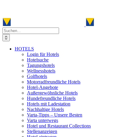
Zum
Inhalt
springen
Suche
nach:
HOTELS
Login für Hotels
Hotelsuche
Tagungshotels
Wellnesshotels
Golfhotels
Motorradfreundliche Hotels
Hotel-Angebote
Außergewöhnliche Hotels
Hundefreundliche Hotels
Hotels mit Ladestation
Nachhaltige Hotels
Varta-Tipps – Unsere Besten
Varta unterwegs
Hotel und Restaurant Collections
Stellenanzeigen
Hotel eintragen