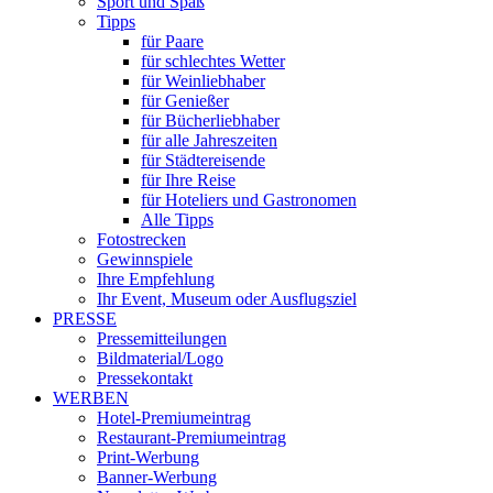
Sport und Spaß
Tipps
für Paare
für schlechtes Wetter
für Weinliebhaber
für Genießer
für Bücherliebhaber
für alle Jahreszeiten
für Städtereisende
für Ihre Reise
für Hoteliers und Gastronomen
Alle Tipps
Fotostrecken
Gewinnspiele
Ihre Empfehlung
Ihr Event, Museum oder Ausflugsziel
PRESSE
Pressemitteilungen
Bildmaterial/Logo
Pressekontakt
WERBEN
Hotel-Premiumeintrag
Restaurant-Premiumeintrag
Print-Werbung
Banner-Werbung