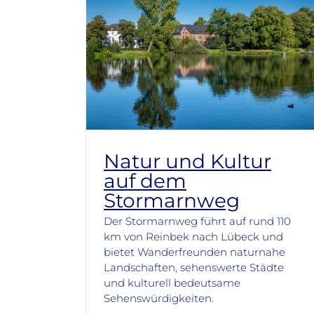
Natur und Kultur
auf dem
Stormarnweg
Der Stormarnweg führt auf rund 110
km von Reinbek nach Lübeck und
bietet Wanderfreunden naturnahe
Landschaften, sehenswerte Städte
und kulturell bedeutsame
Sehenswürdigkeiten.