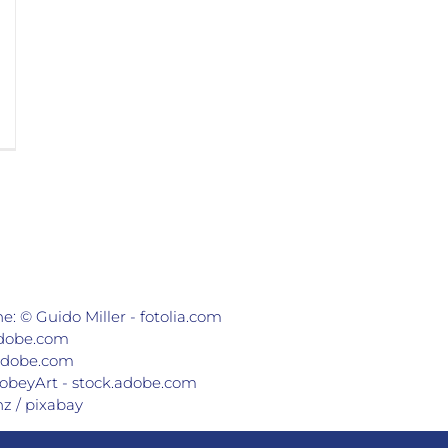
he: © Guido Miller - fotolia.com
.adobe.com
.adobe.com
obeyArt - stock.adobe.com
nz / pixabay