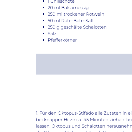
1 Chilischote
20 ml Balsamessig
250 ml trockener Rotwein
50 ml Rote-Bete-Saft
250 g geschälte Schalotten
Salz
Pfefferkörner
1. Für den Oktopus-Stifádo alle Zutaten i
bei knapper Hitze ca. 45 Minuten ziehen l
lassen. Oktopus und Schalotten herausneh