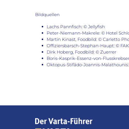
Bildquellen
Lachs Pannfisch: © Jellyfish
Peter-Niemann-Makrele: © Hotel Sch
Martin Kinast, Foodbild: © Carletto P
Offiziersbarsch-Stephan-Haupt: © F
Dirk Hoberg, Foodbild: © Zuerrer
Boris-Kasprik-Essenz-von-Flusskrebsen
Oktopus-Stifádo-Joannis-Malathounis: