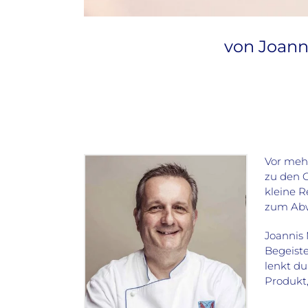
von Joann
Vor mehr
zu den 
kleine R
zum Abw
Joannis 
Begeiste
lenkt du
Produkt,