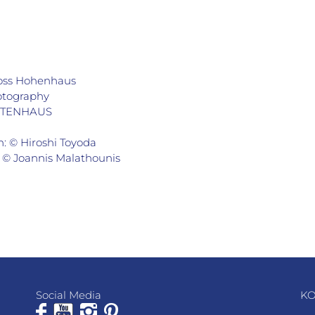
loss Hohenhaus
hotography
AKTENHAUS
: © Hiroshi Toyoda
 © Joannis Malathounis
Social Media
KO