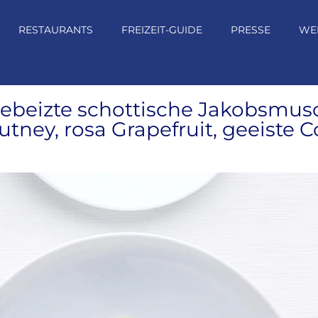
RESTAURANTS
FREIZEIT-GUIDE
PRESSE
WE
beizte schottische Jakobsmusch
tney, rosa Grapefruit, geeiste C