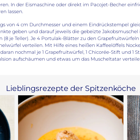
n. In der Eismaschine oder direkt im Pacojet-Becher einfr
en lassen.
ings von 4 cm Durchmesser und einem Eindrückstempel gleichm
nkte geben und darauf jeweils die gebeizte Jakobsmuschel i
n (8 je Teller). Je 4 Portulak-Blätter zu den Grapefruitwürfe
lwürfel verteilen. Mit Hilfe eines heißen Kaffeelöffels Noc
daran nochmal je 1 Grapefruitwürfel, 1 Chicorée-Stift und 1 S
mulsion aufschäumen und etwas um das Muscheltatar verteilen.
Lieblingsrezepte der Spitzenköche