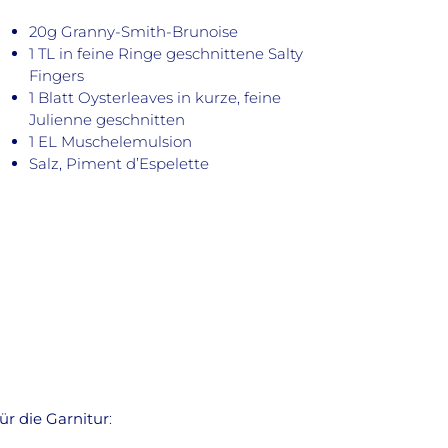
20g Granny-Smith-Brunoise
1 TL in feine Ringe geschnittene Salty
Fingers
1 Blatt Oysterleaves in kurze, feine
Julienne geschnitten
1 EL Muschelemulsion
Salz, Piment d’Espelette
ür die Garnitur
: