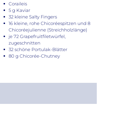
Coraileis
5 g Kaviar
32 kleine Salty Fingers
16 kleine, rohe Chicoréespitzen und 8
Chicoréejulienne (Streichholzlänge)
je 72 Grapefruitfiletwürfel,
zugeschnitten
32 schöne Portulak-Blätter
80 g Chicorée-Chutney