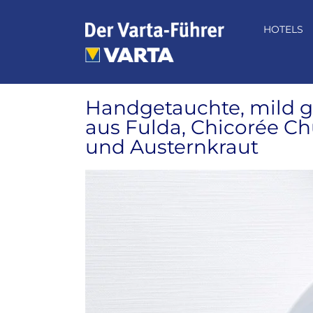
Zum
Inhalt
HOTELS
springen
Handgetauchte, mild ge
aus Fulda, Chicorée Chu
und Austernkraut
Zeige
grösseres
Bild