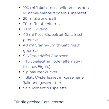
100 ml Jakobsmuschelfond (aus den
Muschel-Mantelrändern zubereitet)
20 ml Zitronensaft
30 ml Traubenkernöl
10 ml Olivenöl
40 ml Rosa-Grapefruit-Saft, frisch
gepresst
40 ml Granny-Smith-Saft, frisch
gepresst
5-6 Dosierlöffel Guarzoon
1 TL Sojalecithin (oder alternativ 1
frisches Eigelb)
5 g brauner Zucker
1 Blatt Oysterleaves in kurze feine
Julienne geschnitten
Salz, Piment d’Espelette
Für die geeiste Corailcreme
:
F