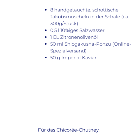
8 handgetauchte, schottische
Jakobsmuscheln in der Schale (ca.
300g/Stück)
0,5 l 10%iges Salzwasser
1 EL Zitronenolivenöl
50 ml Shiogakusha-Ponzu (Online-
Spezialversand)
50 g Imperial Kaviar
Für das Chicorée-Chutney
: