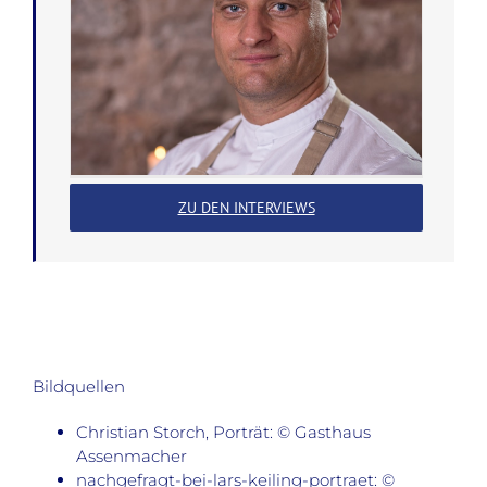
ZU DEN INTERVIEWS
Bildquellen
Christian Storch, Porträt: © Gasthaus
Assenmacher
nachgefragt-bei-lars-keiling-portraet: ©