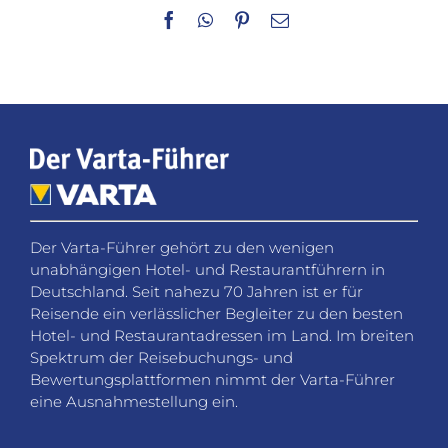
Facebook
WhatsApp
Pinterest
E-
Mail
Der Varta-Führer gehört zu den wenigen
unabhängigen Hotel- und Restaurantführern in
Deutschland. Seit nahezu 70 Jahren ist er für
Reisende ein verlässlicher Begleiter zu den besten
Hotel- und Restaurantadressen im Land. Im breiten
Spektrum der Reisebuchungs- und
Bewertungsplattformen nimmt der Varta-Führer
eine Ausnahmestellung ein.