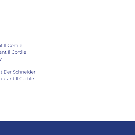
 Il Cortile
t Il Cortile
y
ant Der Schneider
urant Il Cortile