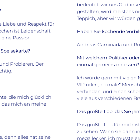
bedeutet, wir uns Gedank
?
gestalten, wird meistens n
Teppich, aber wir würden g
e Liebe und Respekt für
chen ist Leidenschaft.
Haben Sie kochende Vorbil
 eine Passion.
Andreas Caminada und Rolan
e Speisekarte?
Mit welchem Politiker oder
 und Probieren. Der
einmal gemeinsam essen?
chtig.
Ich würde gern mit vielen 
VIP oder „normale“ Mensche
verbinden, und einen sch
te, die mich glücklich
viele aus verschiedenen Br
, das mich an meine
Das größte Lob, das Sie 
Das größte Lob für mich ist
zu sehen. Wenn sie dann i
e, denn alles hat seine
mega lecker, ich musste er