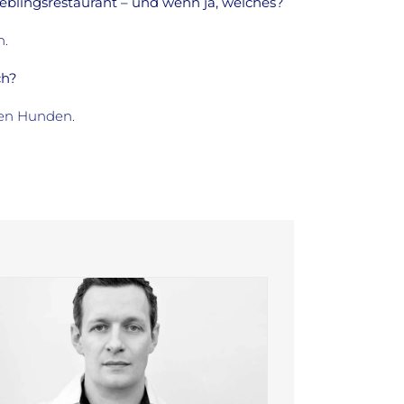
ieblingsrestaurant – und wenn ja, welches?
n.
ch?
en Hunden.