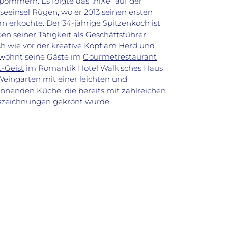
pommern. Es folgte das „niXe“ auf der
seeinsel Rügen, wo er 2013 seinen ersten
rn erkochte. Der 34-jährige Spitzenkoch ist
en seiner Tätigkeit als Geschäftsführer
h wie vor der kreative Kopf am Herd und
wöhnt seine Gäste im
Gourmetrestaurant
t-Geist
im Romantik Hotel Walk’sches Haus
Weingarten mit einer leichten und
nnenden Küche, die bereits mit zahlreichen
zeichnungen gekrönt wurde.