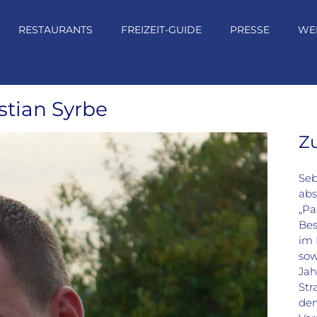
RESTAURANTS
FREIZEIT-GUIDE
PRESSE
WE
stian Syrbe
Z
Seb
abs
„Pa
Bes
im 
sow
Jah
Str
den