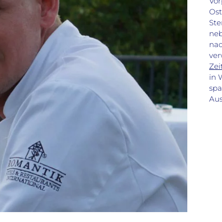
Vor
Ost
Ste
neb
nac
ver
Zei
in 
spa
Aus