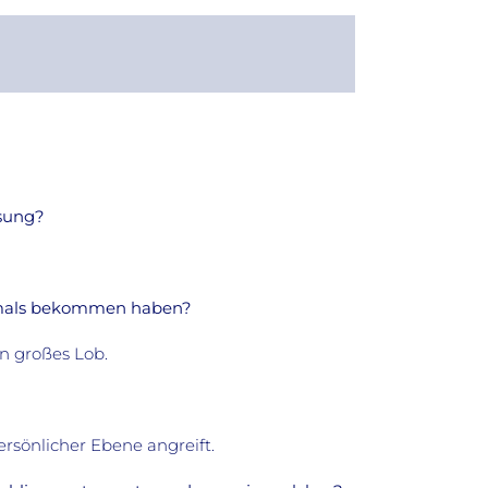
ssung?
jemals bekommen haben?
in großes Lob.
persönlicher Ebene angreift.