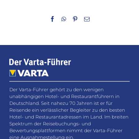
Facebook
WhatsApp
Pinterest
E-
Mail
Der Varta-Führer gehört zu den wenigen
unabhängigen Hotel- und Restaurantführern in
Deutschland. Seit nahezu 70 Jahren ist er für
Reisende ein verlässlicher Begleiter zu den besten
Hotel- und Restaurantadressen im Land. Im breiten
Spektrum der Reisebuchungs- und
Bewertungsplattformen nimmt der Varta-Führer
eine Ausnahmestellung ein.