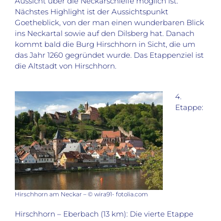
Aussicht über die Neckarschleife möglich ist.
Nächstes Highlight ist der Aussichtspunkt
Goetheblick, von der man einen wunderbaren Blick
ins Neckartal sowie auf den Dilsberg hat. Danach
kommt bald die Burg Hirschhorn in Sicht, die um
das Jahr 1260 gegründet wurde. Das Etappenziel ist
die Altstadt von Hirschhorn.
4.
Etappe:
Hirschhorn am Neckar – © wira91- fotolia.com
Hirschhorn – Eberbach (13 km): Die vierte Etappe