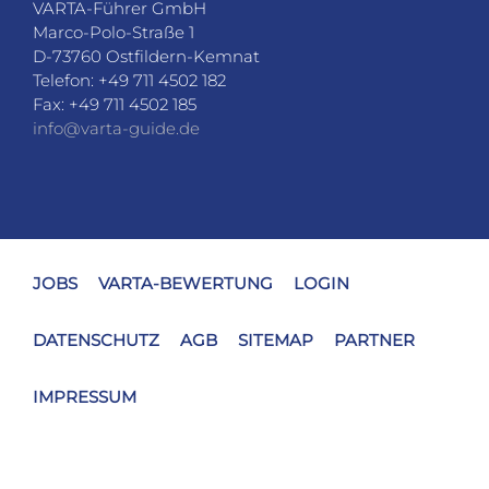
VARTA-Führer GmbH
Marco-Polo-Straße 1
D-73760 Ostfildern-Kemnat
Telefon: +49 711 4502 182
Fax: +49 711 4502 185
info@varta-guide.de
JOBS
VARTA-BEWERTUNG
LOGIN
DATENSCHUTZ
AGB
SITEMAP
PARTNER
IMPRESSUM