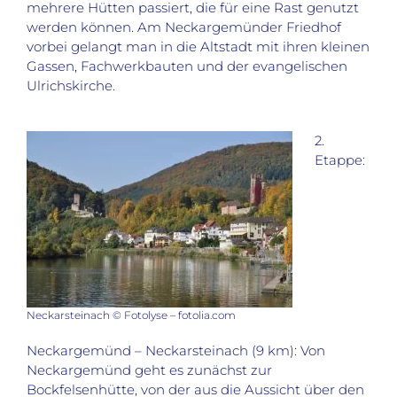
mehrere Hütten passiert, die für eine Rast genutzt
werden können. Am Neckargemünder Friedhof
vorbei gelangt man in die Altstadt mit ihren kleinen
Gassen, Fachwerkbauten und der evangelischen
Ulrichskirche.
2.
Etappe:
Neckarsteinach © Fotolyse – fotolia.com
Neckargemünd – Neckarsteinach (9 km): Von
Neckargemünd geht es zunächst zur
Bockfelsenhütte, von der aus die Aussicht über den