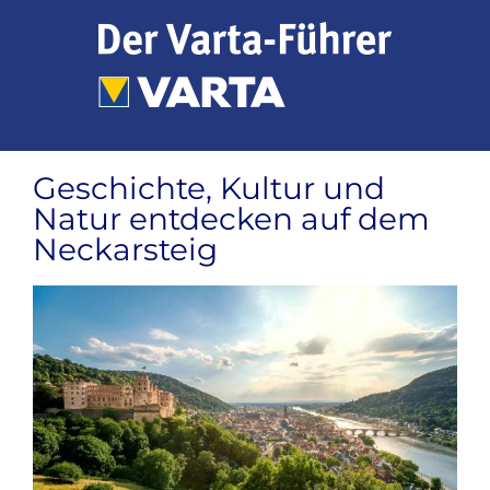
Zum
Inhalt
springen
Geschichte, Kultur und
Natur entdecken auf dem
Neckarsteig
Zeige
grösseres
Bild