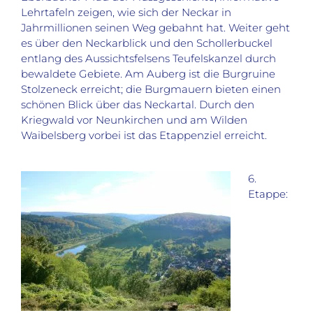
Lehrtafeln zeigen, wie sich der Neckar in
Jahrmillionen seinen Weg gebahnt hat. Weiter geht
es über den Neckarblick und den Schollerbuckel
entlang des Aussichtsfelsens Teufelskanzel durch
bewaldete Gebiete. Am Auberg ist die Burgruine
Stolzeneck erreicht; die Burgmauern bieten einen
schönen Blick über das Neckartal. Durch den
Kriegwald vor Neunkirchen und am Wilden
Waibelsberg vorbei ist das Etappenziel erreicht.
6.
Etappe: