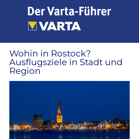
Zum
Inhalt
springen
Wohin in Rostock?
Ausflugsziele in Stadt und
Region
Zeige
grösseres
Bild