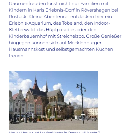
Gaumenfreuden lockt nicht nur Familien mit
Kindern in
Karls Erlebnis-Dorf
in Rövershagen bei
Rostock. Kleine Abenteurer entdecken hier ein
Erlebnis-Aquarium, das Tobeland, den Indoor-
Kletterwald, das Hüpfparadies oder den
Kinderbauernhof mit Streichelzoo. Große Genießer
hingegen können sich auf Mecklenburger
Hausmannskost und selbstgemachten Kuchen
freuen.
Neuer Markt und Marienkirche in Rostock © hecht7