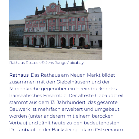
Rathaus Rostock © Jens Junge / pixabay
Rathaus
: Das Rathaus am Neuen Markt bildet
zusammen mit den Giebelhäusern und der
Marienkirche gegenüber ein beeindruckendes
hanseatisches Ensemble. Der älteste Gebäudeteil
stammt aus dem 13. Jahrhundert, das gesamte
Bauwerk ist mehrfach erweitert und umgebaut
worden (unter anderem mit einem barocken
Vorbau) und zählt heute zu den bedeutendsten
Profanbauten der Backsteingotik im Ostseeraum.