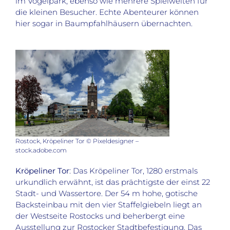
im Vogelpark, ebenso wie mehrere Spielwelten für
die kleinen Besucher. Echte Abenteurer können
hier sogar in Baumpfahlhäusern übernachten.
Rostock, Kröpeliner Tor © Pixeldesigner –
stock.adobe.com
Kröpeliner Tor
: Das Kröpeliner Tor, 1280 erstmals
urkundlich erwähnt, ist das prächtigste der einst 22
Stadt- und Wassertore. Der 54 m hohe, gotische
Backsteinbau mit den vier Staffelgiebeln liegt an
der Westseite Rostocks und beherbergt eine
Ausstellung zur Rostocker Stadtbefestigung. Das