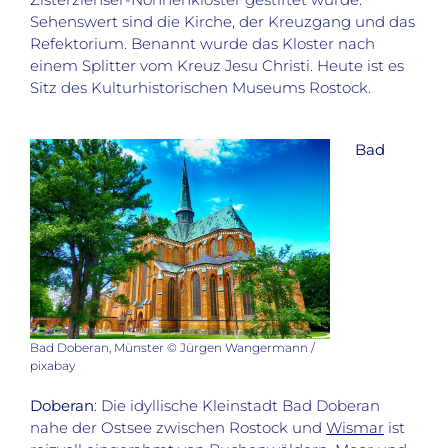
Sehenswert sind die Kirche, der Kreuzgang und das
Refektorium. Benannt wurde das Kloster nach
einem Splitter vom Kreuz Jesu Christi. Heute ist es
Sitz des Kulturhistorischen Museums Rostock.
Bad
Bad Doberan, Münster © Jürgen Wangermann /
pixabay
Doberan
: Die idyllische Kleinstadt Bad Doberan
nahe der Ostsee zwischen Rostock und
Wismar
ist