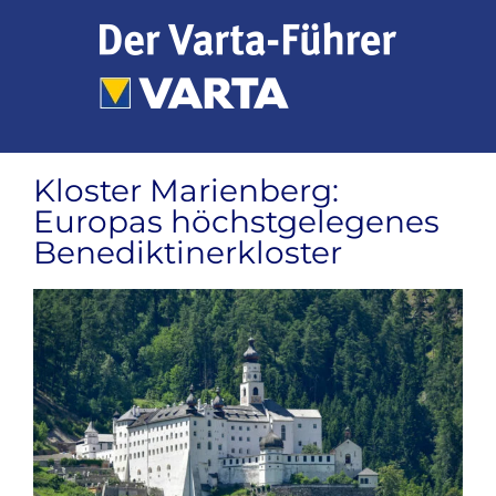
Zum
Inhalt
springen
Kloster Marienberg:
Europas höchstgelegenes
Benediktinerkloster
Zeige
grösseres
Bild