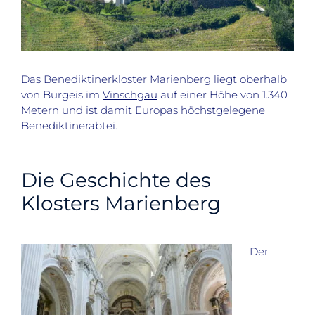
Das Benediktinerkloster Marienberg liegt oberhalb
von Burgeis im
Vinschgau
auf einer Höhe von 1.340
Metern und ist damit Europas höchstgelegene
Benediktinerabtei.
Die Geschichte des
Klosters Marienberg
Der