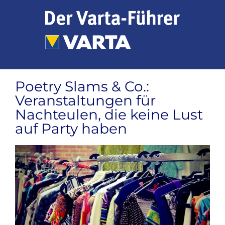
Zum
Inhalt
springen
Poetry Slams & Co.:
Veranstaltungen für
Nachteulen, die keine Lust
auf Party haben
Zeige
grösseres
Bild