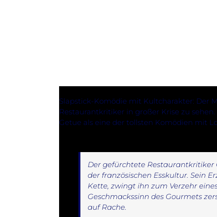
Slapstick-Komödie mit Kultcharakter: Der Me
Restaurantkritiker in großer Krise zu sehe
Getue als eine der tollsten Komödien mit Lo
Der gefürchtete Restaurantkritike
der französischen Esskultur. Sein Erz
Kette, zwingt ihn zum Verzehr eine
Geschmackssinn des Gourmets zerst
auf Rache.