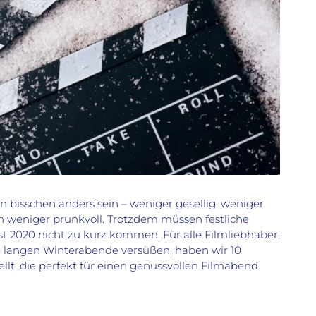
in bisschen anders sein – weniger gesellig, weniger
en weniger prunkvoll. Trotzdem müssen festliche
2020 nicht zu kurz kommen. Für alle Filmliebhaber,
die langen Winterabende versüßen, haben wir 10
lt, die perfekt für einen genussvollen Filmabend