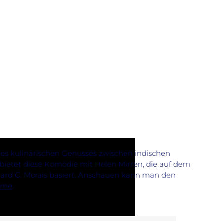
des kulinarischen Genusses zwischen indischen
bietet diese Komödie mit Helen Mirren, die auf dem
rd C. Morais basiert. Anschauen kann man den
ome
.