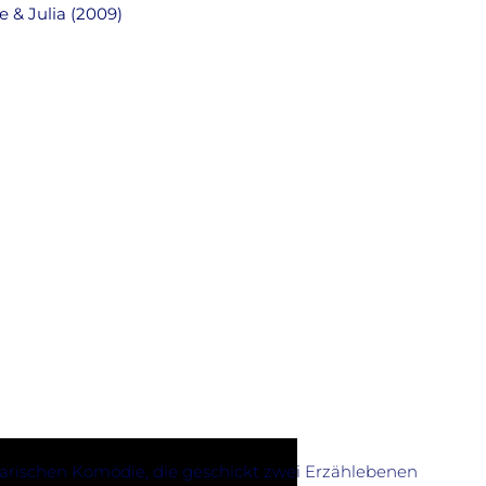
e & Julia (2009)
arischen Komödie, die geschickt zwei Erzählebenen