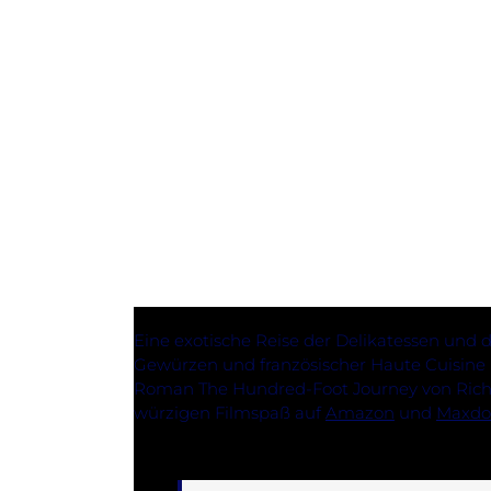
Eine exotische Reise der Delikatessen und 
Gewürzen und französischer Haute Cuisine 
Roman The Hundred-Foot Journey von Richa
würzigen Filmspaß auf
Amazon
und
Maxd