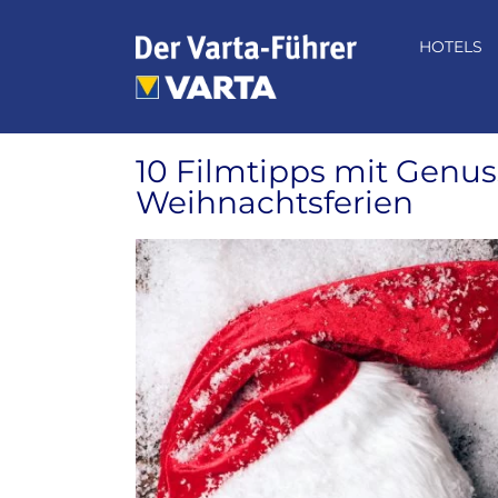
Zum
Inhalt
HOTELS
springen
10 Filmtipps mit Genus
Weihnachtsferien
Zeige
grösseres
Bild