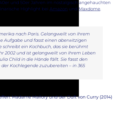
940er und 50er Jahren im nostalgisch angehauchten
inarische Highlight bei
Amazon
und
Maxdome
.
Amerika nach Paris. Gelangweilt von ihrem
ne Aufgabe und fasst einen aberwitzigen
ie schreibt ein Kochbuch, das sie berühmt
ahr 2002 und ist gelangweilt von ihrem Leben
ulia Child in die Hände fällt. Sie fasst den
e der Kochlegende zuzubereiten – in 365
ffen: Madame Mallory und der Duft von Curry (2014)