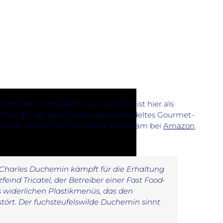
ister der Grimassen Louis de Funès ist hier als
n. Fans gilt der Spaß gegen überkandideltes Gourmet-
uis de Funès. Den Film gibt’s als Stream bei
Amazon
.
r Charles Duchemin kämpft für die Erhaltung
feind Tricatel, der Betreiber einer Fast Food-
s widerlichen Plastikmenüs, das den
ört. Der fuchsteufelswilde Duchemin sinnt