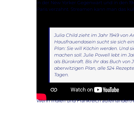
in der New Yorker Gegenwart und in den 1
Paris verzahnt. Streamen kann man das kul
Julia Child zieht im Jahr 1949 von 
Hausfrauendasein sucht sie sich ei
Plan: Sie will Köchin werden. Und s
machen soll. Julie Powell lebt im J
als Bürokraft. Bis ihr das Buch von J
aberwitzigen Plan, alle 524 Rezept
Tagen.
Wenn Indien und Frankreich aufeinandertre