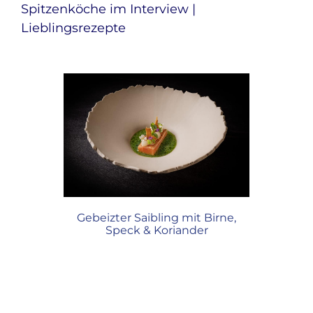
Spitzenköche im Interview |
Lieblingsrezepte
er Hagen-
Gebeizter Saibling mit Birne,
Nach
Speck & Koriander