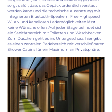
sorgt dafür, dass das Gepäck ordentlich verstaut
werden kann und die technische Ausstattung mit
integrierten Bluetooth-Speakern, Free Highspeed
WLAN und kabellosen Lademöglichkeiten lässt
keine Wünsche offen. Auf jeder Etage befindet sich
ein Sanitärbereich mit Toiletten und Waschbecken.
Zum Duschen geht es ins Untergeschoss: hier gibt
es einen zentralen Badebereich mit verschließbaren
Shower Cabins für ein Maximum an Privatsphäre.