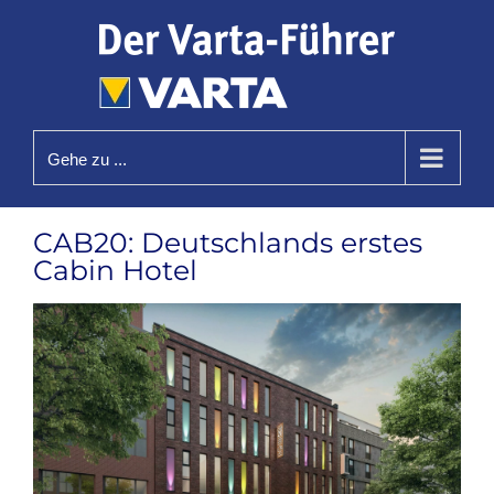
Zum
Inhalt
springen
Gehe zu ...
CAB20: Deutschlands erstes
Cabin Hotel
Zeige
grösseres
Bild