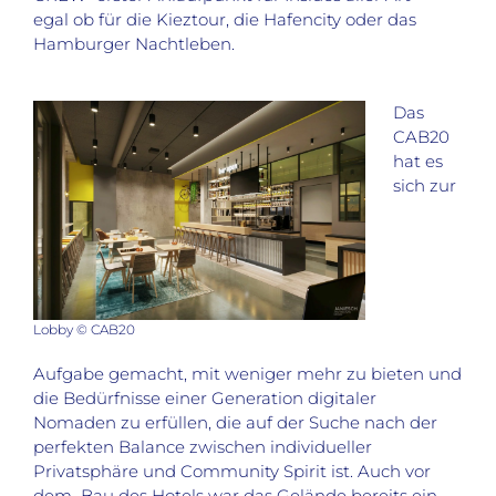
egal ob für die Kieztour, die Hafencity oder das
Hamburger Nachtleben.
Das
CAB20
hat es
sich zur
Lobby © CAB20
Aufgabe gemacht, mit weniger mehr zu bieten und
die Bedürfnisse einer Generation digitaler
Nomaden zu erfüllen, die auf der Suche nach der
perfekten Balance zwischen individueller
Privatsphäre und Community Spirit ist. Auch vor
dem Bau des Hotels war das Gelände bereits ein