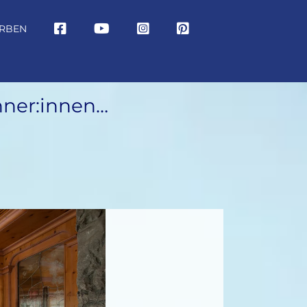
RBEN
nner:innen…