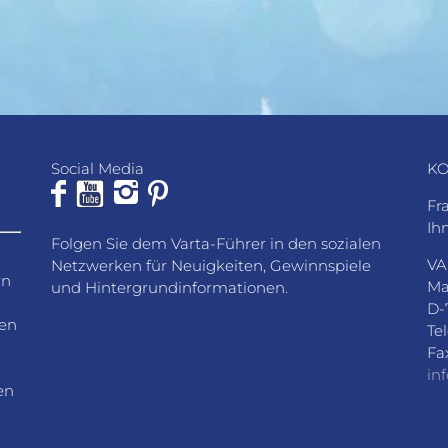
Social Media
KO
Fr
Ih
Folgen Sie dem Varta-Führer in den sozialen
VA
Netzwerken für Neuigkeiten, Gewinnspiele
rn
Ma
und Hintergrundinformationen.
D-
den
Te
Fa
in
en