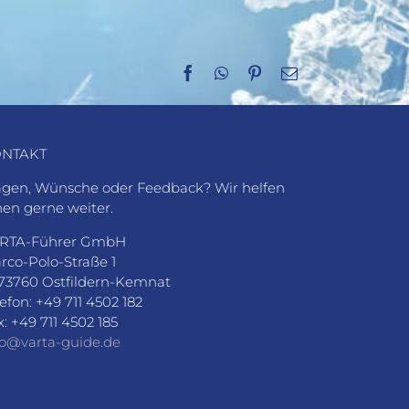
Facebook
WhatsApp
Pinterest
E-
Mail
NTAKT
agen, Wünsche oder Feedback? Wir helfen
nen gerne weiter.
RTA-Führer GmbH
rco-Polo-Straße 1
73760 Ostfildern-Kemnat
lefon: +49 711 4502 182
x: +49 711 4502 185
fo@varta-guide.de