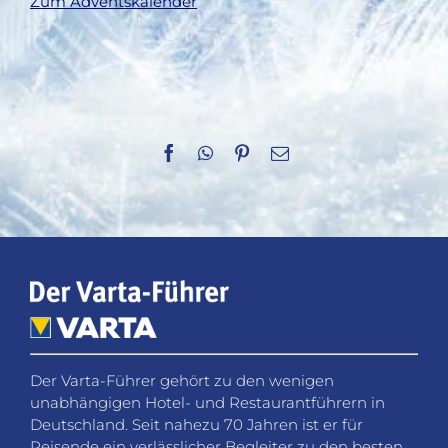
Zum Adventskalender
Facebook
WhatsApp
Pinterest
E-
Mail
Der Varta-Führer gehört zu den wenigen
unabhängigen Hotel- und Restaurantführern in
Deutschland. Seit nahezu 70 Jahren ist er für
Reisende ein verlässlicher Begleiter zu den besten