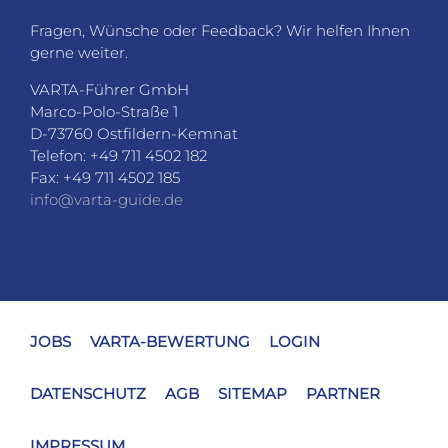
Fragen, Wünsche oder Feedback? Wir helfen Ihnen
gerne weiter.
VARTA-Führer GmbH
Marco-Polo-Straße 1
D-73760 Ostfildern-Kemnat
Telefon: +49 711 4502 182
Fax: +49 711 4502 185
info@varta-guide.de
JOBS
VARTA-BEWERTUNG
LOGIN
DATENSCHUTZ
AGB
SITEMAP
PARTNER
IMPRESSUM