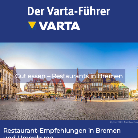
Zum
Inhalt
springen
Gut essen – Restaurants in Bremen
© powell83-fotolia.com
Restaurant-Empfehlungen in Bremen