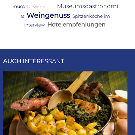
Museumsgastronomi
muss
Gewinnspiel
Weingenuss
e
Spitzenköche im
Hotelempfehlungen
Interview
AUCH
INTERESSANT