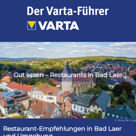
Zum
Inhalt
springen
Gut essen – Restaurants in Bad Laer
© Alexander Vogt
Restaurant-Empfehlungen in Bad Laer