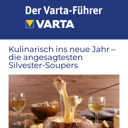
Zum
Inhalt
springen
Kulinarisch ins neue Jahr –
die angesagtesten
Silvester-Soupers
Zeige
grösseres
Bild