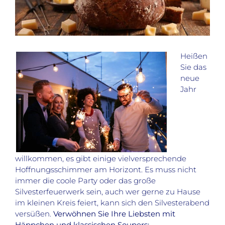
Heißen
Sie das
neue
Jahr
willkommen, es gibt einige vielversprechende
Hoffnungsschimmer am Horizont. Es muss nicht
immer die coole Party oder das große
Silvesterfeuerwerk sein, auch wer gerne zu Hause
im kleinen Kreis feiert, kann sich den Silvesterabend
versüßen.
Verwöhnen Sie Ihre Liebsten mit
Häppchen und klassischen Soupers: