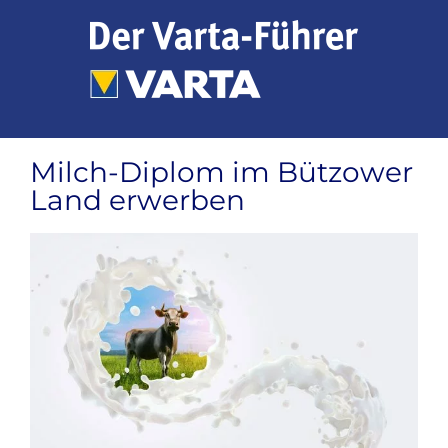
Zum
Inhalt
springen
Milch-Diplom im Bützower
Land erwerben
Zeige
grösseres
Bild