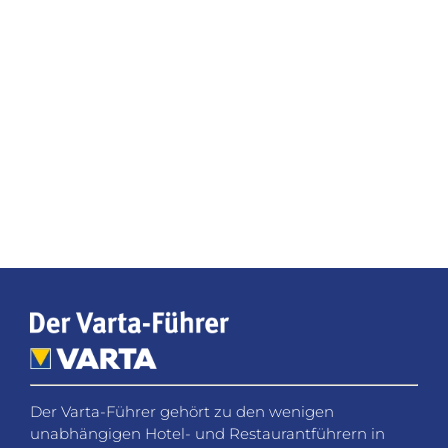
Der Varta-Führer gehört zu den wenigen
unabhängigen Hotel- und Restaurantführern in
Deutschland. Seit nahezu 70 Jahren ist er für
Reisende ein verlässlicher Begleiter zu den besten
Hotel- und Restaurantadressen im Land. Im breiten
Spektrum der Reisebuchungs- und
Bewertungsplattformen nimmt der Varta-Führer
eine Ausnahmestellung ein.
Social Media