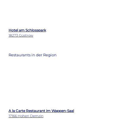
Hotel am Schlosspark
18273 Güstrow
Restaurants in der Region
A la Carte Restaurant im Wappen-Saal
17166 Hohen Demzin
Restaurant Wallenstein
18273 Güstrow
Wetter