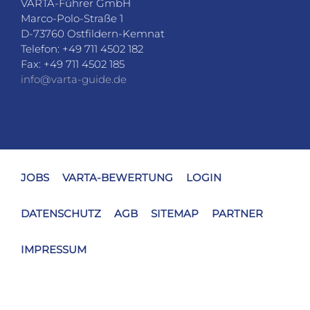
VARTA-Führer GmbH
Marco-Polo-Straße 1
D-73760 Ostfildern-Kemnat
Telefon: +49 711 4502 182
Fax: +49 711 4502 185
info@varta-guide.de
JOBS
VARTA-BEWERTUNG
LOGIN
DATENSCHUTZ
AGB
SITEMAP
PARTNER
IMPRESSUM