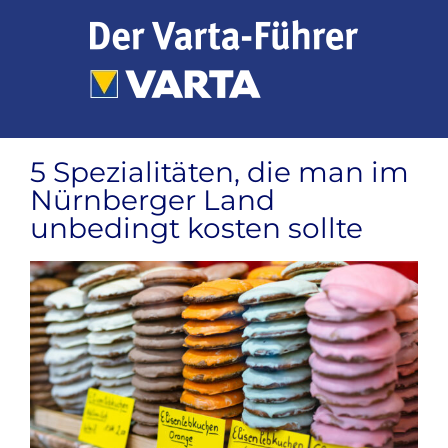
Zum
Inhalt
springen
5 Spezialitäten, die man im
Nürnberger Land
unbedingt kosten sollte
Zeige
grösseres
Bild