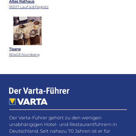
Altes Rathaus
91207 Lauf a.d.Pegnitz
Tisane
90403 Nürnberg
Der Varta-Führer gehört zu den wenigen
unabhängigen Hotel- und Restaurantführern in
Deutschland. Seit nahezu 70 Jahren ist er für