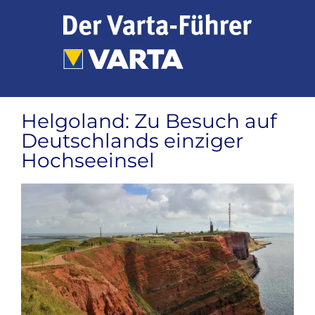
Zum
Inhalt
springen
Helgoland: Zu Besuch auf
Deutschlands einziger
Hochseeinsel
Zeige
grösseres
Bild