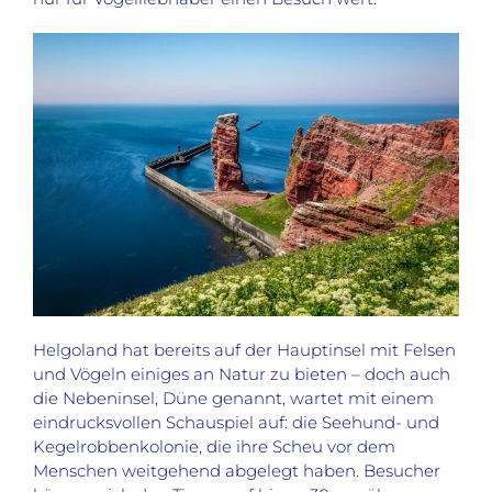
Helgoland hat bereits auf der Hauptinsel mit Felsen
und Vögeln einiges an Natur zu bieten – doch auch
die Nebeninsel, Düne genannt, wartet mit einem
eindrucksvollen Schauspiel auf: die
Seehund- und
Kegelrobbenkolonie, die ihre Scheu vor dem
Menschen weitgehend abgelegt haben. Besucher