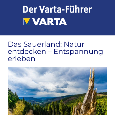
Zum
Inhalt
springen
Das Sauerland: Natur
entdecken – Entspannung
erleben
Zeige
grösseres
Bild