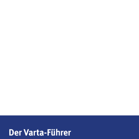
Der Varta-Führer gehört zu den wenigen
unabhängigen Hotel- und Restaurantführern in
Deutschland. Seit nahezu 70 Jahren ist er für
Reisende ein verlässlicher Begleiter zu den besten
Hotel- und Restaurantadressen im Land. Im breiten