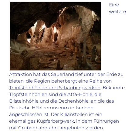
Eine
weitere
Attraktion hat das Sauerland tief unter der Erde zu
bieten: die Region beherbergt eine Reihe von
Tropfsteinhöhlen und Schaubergwerken
. Bekannte
Tropfsteinhöhlen sind die Atta-Höhle, die
Bilsteinhöhle und die Dechenhöhle, an die das
Deutsche Höhlenmuseum in Iserlohn
angeschlossen ist. Der Kilianstollen ist ein
ehemaliges Kupferbergwerk, in dem Führungen
mit Grubenbahnfahrt angeboten werden.