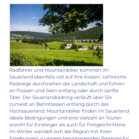
Radfahrer und Mountainbiker kommen im
Sauerland ebenfalls voll auf ihre Kosten: zahlreiche
Radwege durchziehen die Landschaft und führen
an Flüssen und Seen entlang oder durch sanfte
Täler. Der Sauerlandradring verläuft über 124
zumeist an Bahntrassen entlang durch das
Hochsauerland. Mountainbiker finden im Sauerland
ideale Bedingungen und eine Vielzahl an Touren
sowohl für Einsteiger als auch für Fortgeschrittene.
Im Winter wandelt sich die Region mit ihren
Erhebungen zu einem hervorragenden Reiseziel für