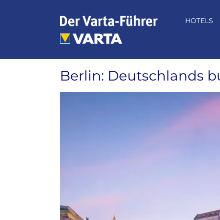
Zum
Inhalt
HOTELS
springen
Berlin: Deutschlands 
Zeige
grösseres
Bild