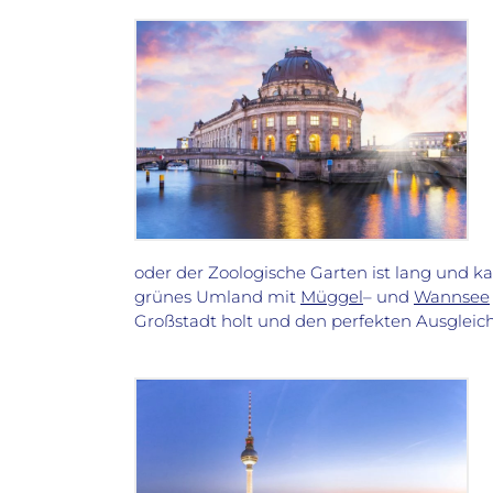
oder der Zoologische Garten ist lang und 
grünes Umland mit
Müggel
– und
Wannsee
Großstadt holt und den perfekten Ausgleic