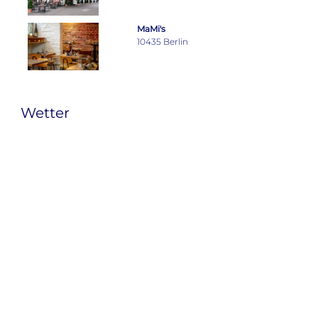
MaMi's
10435 Berlin
Wetter