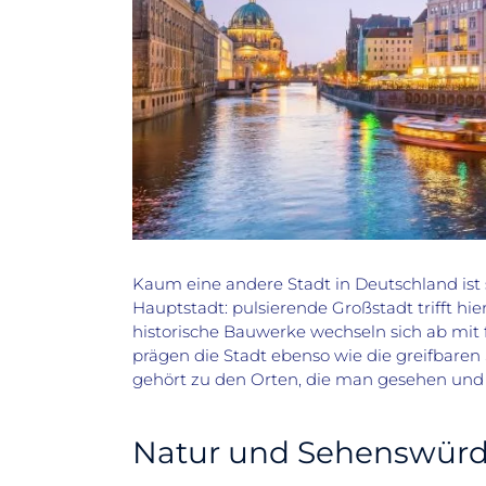
Kaum eine andere Stadt in Deutschland ist so
Hauptstadt: pulsierende Großstadt trifft hie
historische Bauwerke wechseln sich ab mit f
prägen die Stadt ebenso wie die greifbaren 
gehört zu den Orten, die man gesehen und
Natur und Sehenswürd