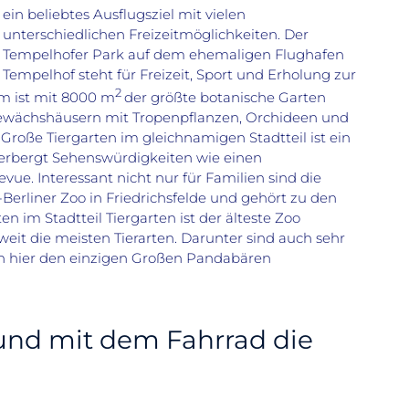
ein beliebtes Ausflugsziel mit vielen
unterschiedlichen Freizeitmöglichkeiten. Der
Tempelhofer Park auf dem ehemaligen Flughafen
Tempelhof steht für Freizeit, Sport und Erholung zur
2
m ist mit 8000 m
der größte botanische Garten
Gewächshäusern mit Tropenpflanzen, Orchideen und
roße Tiergarten im gleichnamigen Stadtteil ist ein
herbergt Sehenswürdigkeiten wie einen
ue. Interessant nicht nur für Familien sind die
t-Berliner Zoo in Friedrichsfelde und gehört zu den
n im Stadtteil Tiergarten ist der älteste Zoo
eit die meisten Tierarten. Darunter sind auch sehr
n hier den einzigen Großen Pandabären
 und mit dem Fahrrad die