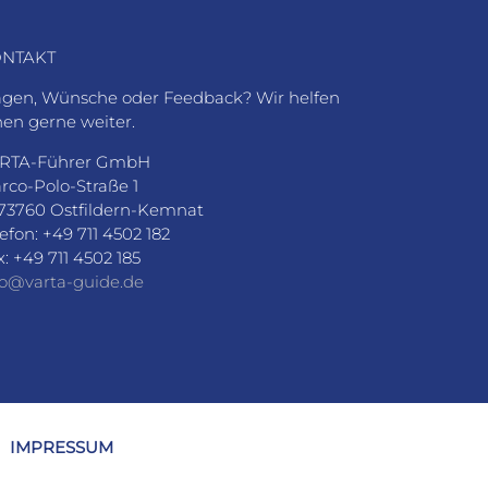
NTAKT
agen, Wünsche oder Feedback? Wir helfen
nen gerne weiter.
RTA-Führer GmbH
rco-Polo-Straße 1
73760 Ostfildern-Kemnat
lefon: +49 711 4502 182
x: +49 711 4502 185
fo@varta-guide.de
IMPRESSUM