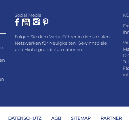
Social Media
KO
Fr
Ih
Folgen Sie dem Varta-Führer in den sozialen
VA
Netzwerken für Neuigkeiten, Gewinnspiele
rn
Ma
und Hintergrundinformationen.
D-
den
Te
Fa
in
en
DATENSCHUTZ
AGB
SITEMAP
PARTNER