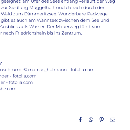
geeignet: am Ufer des Sees entlang verläuft der Weg
zur Siedlung Müggelhort und danach durch den
Wald zum Dämmeritzsee. Wunderbare Radwege
gibt es auch am Wannsee: zwischen dem See und
n Ausblick aufs Wasser. Der Mauerweg führt vom
nach Friedrichshain bis ins Zentrum.
om
ernsehturm: © marcus_hofmann - fotolia.com
ger - fotolia.com
r - fotolia.com
dobe.com
Facebook
WhatsApp
Pinterest
E-
Mail