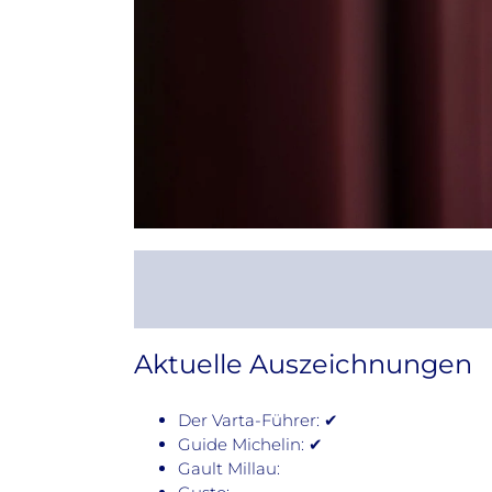
Aktuelle Auszeichnungen
Der Varta-Führer: ✔
Guide Michelin: ✔
Gault Millau: