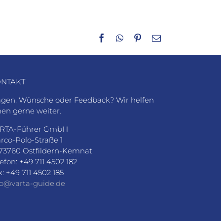
Facebook
WhatsApp
Pinterest
E-
Mail
NTAKT
agen, Wünsche oder Feedback? Wir helfen
nen gerne weiter.
RTA-Führer GmbH
rco-Polo-Straße 1
73760 Ostfildern-Kemnat
lefon: +49 711 4502 182
x: +49 711 4502 185
fo@varta-guide.de