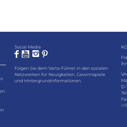
Social Media
KO
Fr
Ih
Folgen Sie dem Varta-Führer in den sozialen
VA
Netzwerken für Neuigkeiten, Gewinnspiele
rn
Ma
und Hintergrundinformationen.
D-
den
Te
Fa
in
en