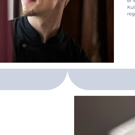
er 
Kul
reg