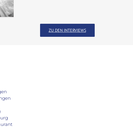
ZU DEN INTERVIEWS
gen
ingen
g
burg
aurant