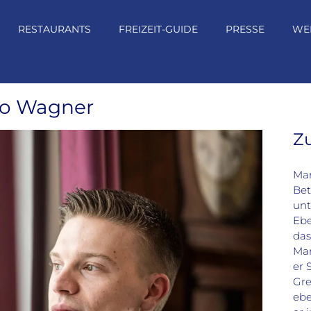
RESTAURANTS
FREIZEIT-GUIDE
PRESSE
WE
co Wagner
Z
Mar
Bet
unt
Ebe
das
Mar
er 
Gre
ebe