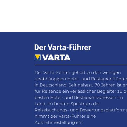
Der Varta-Führer gehört zu den wenigen
unabhängigen Hotel- und Restaurantführe
in Deutschland. Seit nahezu 70 Jahren ist er
für Reisende ein verlässlicher Begleiter zu 
besten Hotel- und Restaurantadressen im
Land. Im breiten Spektrum der
Reisebuchungs- und Bewertungsplattform
nimmt der Varta-Führer eine
Ausnahmestellung ein.