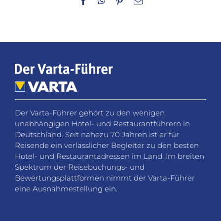
Facebook
WhatsApp
Pinterest
E-
Mail
Der Varta-Führer gehört zu den wenigen
unabhängigen Hotel- und Restaurantführern in
Deutschland. Seit nahezu 70 Jahren ist er für
Reisende ein verlässlicher Begleiter zu den besten
Hotel- und Restaurantadressen im Land. Im breiten
Spektrum der Reisebuchungs- und
Bewertungsplattformen nimmt der Varta-Führer
eine Ausnahmestellung ein.