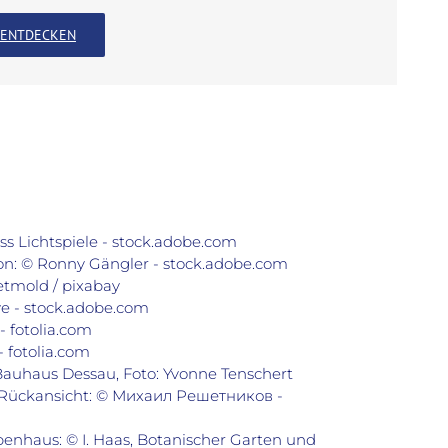
ENTDECKEN
 Lichtspiele - stock.adobe.com
on: © Ronny Gängler - stock.adobe.com
tmold / pixabay
e - stock.adobe.com
 fotolia.com
 fotolia.com
auhaus Dessau, Foto: Yvonne Tenschert
, Rückansicht: © Михаил Решетников -
penhaus: © I. Haas, Botanischer Garten und