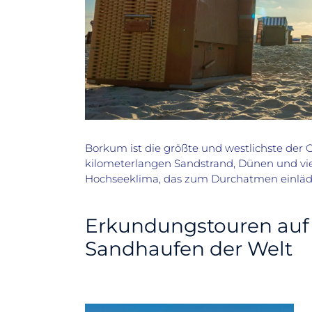
Borkum ist die größte und westlichste der O
kilometerlangen Sandstrand, Dünen und vie
Hochseeklima, das zum Durchatmen einläd
Erkundungstouren auf
Sandhaufen der Welt