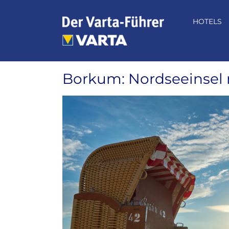
Zum
Inhalt
HOTELS
springen
Borkum: Nordseeinsel
Zeige
grösseres
Bild