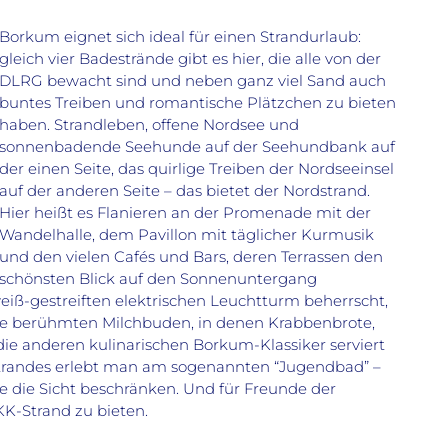
Borkum eignet sich ideal für einen Strandurlaub:
gleich vier Badestrände gibt es hier, die alle von der
DLRG bewacht sind und neben ganz viel Sand auch
buntes Treiben und romantische Plätzchen zu bieten
haben. Strandleben, offene Nordsee und
sonnenbadende Seehunde auf der Seehundbank auf
der einen Seite, das quirlige Treiben der Nordseeinsel
auf der anderen Seite – das bietet der Nordstrand.
Hier heißt es Flanieren an der Promenade mit der
Wandelhalle, dem Pavillon mit täglicher Kurmusik
und den vielen Cafés und Bars, deren Terrassen den
schönsten Blick auf den Sonnenuntergang
iß-gestreiften elektrischen Leuchtturm beherrscht,
 die berühmten Milchbuden, in denen Krabbenbrote,
 die anderen kulinarischen Borkum-Klassiker serviert
trandes erlebt man am sogenannten “Jugendbad” –
die die Sicht beschränken. Und für Freunde der
KK-Strand zu bieten.