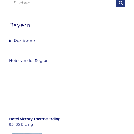
Suche
nach:
Bayern
Regionen
Hotels in der Region
Hotel Victory Therme Erding
85435 Erding
Hotel Landgasthof Hofmeier
85376 Neufahrn b. Freising