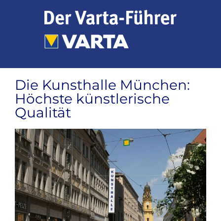
Zum
Inhalt
springen
Die Kunsthalle München:
Höchste künstlerische
Qualität
Zeige
grösseres
Bild