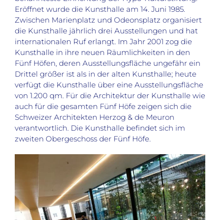
Eröffnet wurde die Kunsthalle am 14. Juni 1985.
Zwischen Marienplatz und Odeonsplatz organisiert
die Kunsthalle jährlich drei Ausstellungen und hat
internationalen Ruf erlangt. Im Jahr 2001 zog die
Kunsthalle in ihre neuen Räumlichkeiten in den
Fünf Höfen, deren Ausstellungsfläche ungefähr ein
Drittel größer ist als in der alten Kunsthalle; heute
verfügt die Kunsthalle über eine Ausstellungsfläche
von 1.200 qm. Für die Architektur der Kunsthalle wie
auch für die gesamten Fünf Höfe zeigen sich die
Schweizer Architekten Herzog & de Meuron
verantwortlich. Die Kunsthalle befindet sich im
zweiten Obergeschoss der Fünf Höfe.