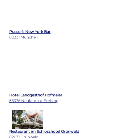
Restaurant im Schlosshotel Grünwald
82031 Grünwald
CA-BA-LU Bar-Restaurant
80538 München
Karte