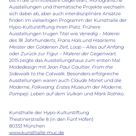
bis in die unmittelbare Gegenwart. Monografische
Ausstellungen und thematische Projekte wechseln
sich dabei ab, aber auch interdisziplinäre Ansätze
finden im vielseitigen Programm der Kunsthalle der
Hypo-Kulturstiftung ihren Platz. Frühere
Ausstellungen trugen Titel wie
Venedig – Malerei
des 18. Jahrhunderts
,
Frans Hals und Haarlems
Meister der Goldenen Zeit, Loop – Alles auf Anfang
oder
Zurück zur Figur – Malerei der Gegenwart.
2015 zeigte das Ausstellungshaus zum ersten Mal
Modedesign mit
Jean Paul Gaultier. From the
Sidewalk to the Catwalk
. Besonders erfolgreiche
Ausstellungen waren auch
Claude Monet und die
Moderne
,
Folkwang: Erstes Museum der Moderne
,
Pompeji: Leben auf dem Vulkan
und
Mark Rothko
.
Kunsthalle der Hypo-Kulturstiftung
Theatinerstraße 8 (in den Fünf Höfen)
80333 München
www.kunsthalle-muc.de