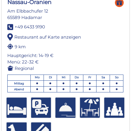
Nassau-Oranien
Am Elbbachufer 12
65589 Hadamar
+49 6433 9190
Restaurant auf Karte anzeigen
9 km
Hauptgericht: 14-19 €
Menü: 22-32 €
Regional
Mo
Di
Mi
Do
Fr
Sa
So
Mittag
Abend