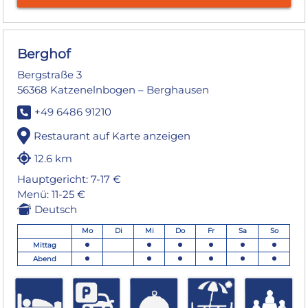
Berghof
Bergstraße 3
56368 Katzenelnbogen – Berghausen
+49 6486 91210
Restaurant auf Karte anzeigen
12.6 km
Hauptgericht: 7-17 €
Menü: 11-25 €
Deutsch
Mo
Di
Mi
Do
Fr
Sa
So
Mittag
Abend