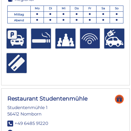
Mo
Di
Mi
Do
Fr
Sa
So
Mittag
Abend
Restaurant Studentenmühle
Studentenmühle 1
56412 Nomborn
+49 6485 91220