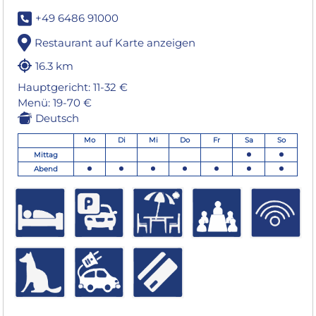
+49 6486 91000
Restaurant auf Karte anzeigen
16.3 km
Hauptgericht: 11-32 €
Menü: 19-70 €
Deutsch
Mo
Di
Mi
Do
Fr
Sa
So
Mittag
Abend