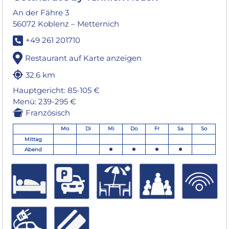
An der Fähre 3
56072 Koblenz – Metternich
+49 261 201710
Restaurant auf Karte anzeigen
32.6 km
Hauptgericht: 85-105 €
Menü: 239-295 €
Französisch
Mo
Di
Mi
Do
Fr
Sa
So
Mittag
Abend