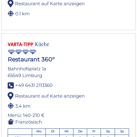
Restaurant auf Karte anzeigen
0.1 km
Restaurant 360°
Bahnhofsplatz 1a
65549 Limburg
+49 6431 2113360
Restaurant auf Karte anzeigen
3.4 km
Menü: 140-210 €
Französisch
Mo
Di
Mi
Do
Fr
Sa
So