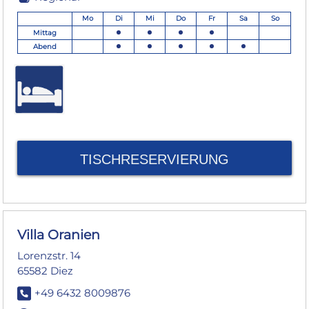
Mo
Di
Mi
Do
Fr
Sa
So
Mittag
Abend
TISCHRESERVIERUNG
Villa Oranien
Lorenzstr. 14
65582 Diez
+49 6432 8009876