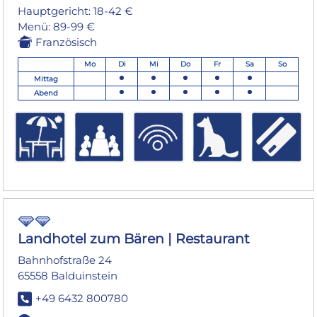
Hauptgericht: 18-42 €
Menü: 89-99 €
Französisch
Mo
Di
Mi
Do
Fr
Sa
So
Mittag
Abend
Landhotel zum Bären | Restaurant
Bahnhofstraße 24
65558 Balduinstein
+49 6432 800780