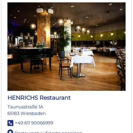
HENRICHS Restaurant
Taunusstraße 1A
65183 Wiesbaden
+49 611 90066999