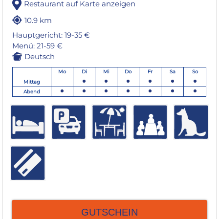
Restaurant auf Karte anzeigen
10.9 km
Hauptgericht: 19-35 €
Menü: 21-59 €
Deutsch
Mo
Di
Mi
Do
Fr
Sa
So
Mittag
Abend
GUTSCHEIN