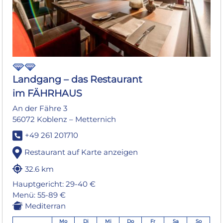
Landgang – das Restaurant
im FÄHRHAUS
An der Fähre 3
56072 Koblenz – Metternich
+49 261 201710
Restaurant auf Karte anzeigen
32.6 km
Hauptgericht: 29-40 €
Menü: 55-89 €
Mediterran
Mo
Di
Mi
Do
Fr
Sa
So