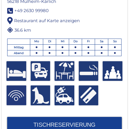
56218 Mülheim-Kärlich
+49 2630 99980
Restaurant auf Karte anzeigen
36.6 km
Mo
Di
Mi
Do
Fr
Sa
So
Mittag
Abend
TISCHRESERVIERUNG