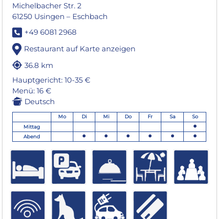
Michelbacher Str. 2
61250 Usingen – Eschbach
+49 6081 2968
Restaurant auf Karte anzeigen
36.8 km
Hauptgericht: 10-35 €
Menü: 16 €
Deutsch
Mo
Di
Mi
Do
Fr
Sa
So
Mittag
Abend