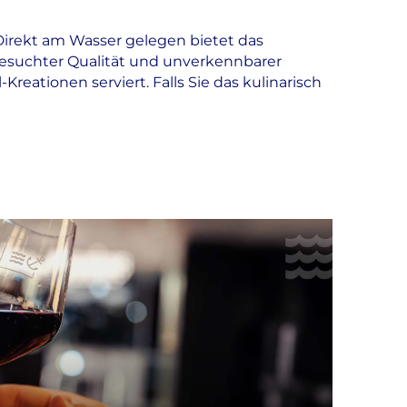
irekt am Wasser gelegen bietet das
gesuchter Qualität und unverkennbarer
reationen serviert. Falls Sie das kulinarisch
Restaurantausstattung
Sitzplätze innen 70
Terrasse/Biergarten
Ladestation für Elektroautos
WLAN verfügbar
Naturnahe Lage
Aussicht
Hunde erlaubt
Parkplätze kostenfrei
Busparkplätze kostenfrei
Barrierefreies Restaurant