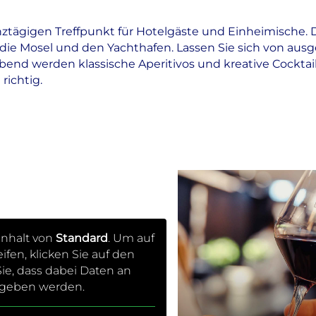
ägigen Treffpunkt für Hotelgäste und Einheimische. D
 die Mosel und den Yachthafen. Lassen Sie sich von aus
end werden klassische Aperitivos und kreative Cocktail-K
richtig.
18:00 – 21:30 Uhr
Sonntag
12:00 – 16:30 Uhr
18:00 – 21:30 Uhr
Feiertag
12:00 – 16:30 Uhr
18:00 – 21:30 Uhr
inhalt von
Standard
. Um auf
Preise
ifen, klicken Sie auf den
Hauptgericht: 29-40 EUR
ie, dass dabei Daten an
Menü Dinner: 55-89 EUR
gegeben werden.
Menü Lunch: 29-69 EUR