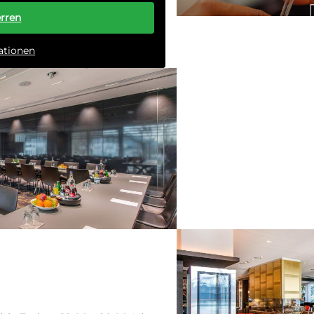
Gästezimmer
47
erren
FÄHRHAUS Koblenz
ationen
Zahlungsarten
EC
TAGEN & FEIERN
VISA
MASTERCARD
Im stilvollen Rahmen 
AMEX
Familienfeiern bis zu 
Tagungsräume bieten 
Tagungen und Jahrestre
Sprechen Sie uns an – 