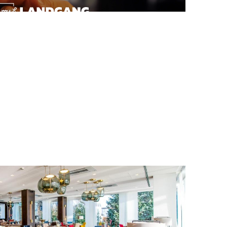
Barrierefreier Zugang zum Restaurant
Barrierefreier Zugang zum WC
Videoüberwachung
Kinder
Speisekarte für Kinder
Kinderhochstühle
arrangieren wir Hochzeiten und
Tagen & Feiern
Anzahl Veranstaltungsräume 5
80 Personen. Zwei variabel gestaltete
Veranstaltungsräume für max. 150 Pers.
optimale Voraussetzungen für Seminare,
ffen. Wir organisieren Ihre Veranstaltung.
wir beraten Sie gerne.