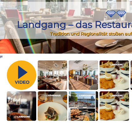
Landgang – das Restau
Tradition und Regionalität stoßen au
ge
urant im FÄHRHAUS in Koblenz?