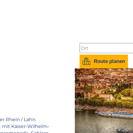
Bahnhof HBF Koblenz
Messe Köln:
115 km
Messe Frankfurt a.M.:
1
Messe Koblenz:
5 km
Bushaltestelle:
300 m
Route planen
r Rhein / Lahn
mit Kaiser-Wilhelm-