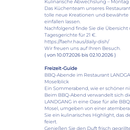
Kulinarische Abwechslung – Montag b
Das Küchenteam unseres Restauran
tolle neue Kreationen und bewährte Kl
einfallen lassen.
Nachfolgend finde Sie die Übersicht
Tagesgerichte für 21 €.
https://faehr.haus/daily-dish/
Wir freuen uns auf Ihren Besuch.
( von 10.07.2026 bis 02.10.2026 )
Freizeit-Guide
BBQ-Abende im Restaurant LANDGAN
Moselblick
Ein Sommerabend, wie er schöner nic
Beim BBQ-Abend verwandelt sich die
LANDGANG in eine Oase für alle BBQ-
Mosel, umgeben von einer atemberau
Sie ein kulinarisches Highlight, das
feiert.
Genießen Sie den Duft frisch gegrillte