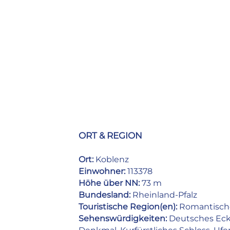
ORT & REGION
Ort:
Koblenz
Einwohner:
113378
Höhe über NN:
73 m
Bundesland:
Rheinland-Pfalz
Touristische Region(en):
Romantische
Sehenswürdigkeiten:
Deutsches Eck 