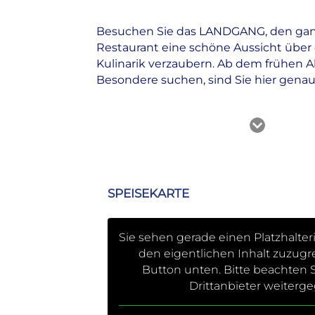
Besuchen Sie das LANDGANG, den ganzt
Restaurant eine schöne Aussicht über
Kulinarik verzaubern. Ab dem frühen Ab
Besondere suchen, sind Sie hier genau 
Alle Infos auf einen Blick
Typ
Brasserie
SPEISEKARTE
Küche
Französisch
Mediterran
Sie sehen gerade einen Platzhalter
Regional
den eigentlichen Inhalt zuzugre
Öffnungszeiten
Button unten. Bitte beachten S
Montag
12:00 – 16:30 Uhr
Drittanbieter weiter
18:00 – 21:30 Uhr