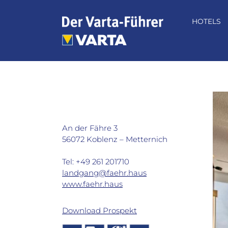
Zum
Inhalt
HOTELS
springen
Landgang – das Restaurant im
FÄHRHAUS in Koblenz
An der Fähre 3
56072 Koblenz – Metternich
Tel: +49 261 201710
landgang@faehr.haus
www.faehr.haus
Download Prospekt