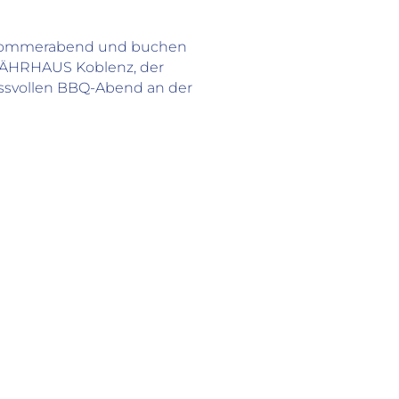
 Sommerabend und buchen
 FÄHRHAUS Koblenz, der
ssvollen BBQ-Abend an der
ANFAHRT & ENTFE
Autobahn A61:
5 km
Autobahn A48:
3 km
Flughafen Köln / Bonn
Flughafen Frankfurt a.
Stadtzentrum Altstadt