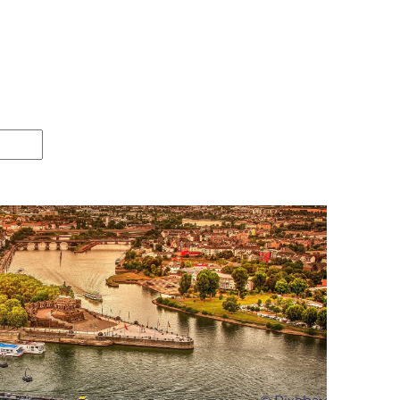
:
4.5 km
25 km