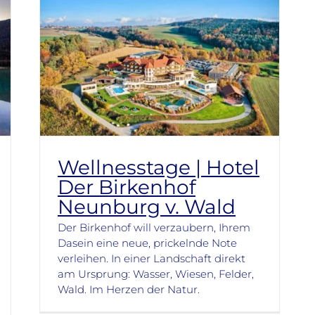
Wellnesstage | Hotel
Der Birkenhof
Neunburg v. Wald
Der Birkenhof will verzaubern, Ihrem
Dasein eine neue, prickelnde Note
verleihen. In einer Landschaft direkt
am Ursprung: Wasser, Wiesen, Felder,
Wald. Im Herzen­ der Natur.