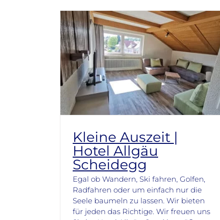
Kleine Auszeit |
Hotel Allgäu
Scheidegg
Egal ob Wandern, Ski fahren, Golfen,
Radfahren oder um einfach nur die
Seele baumeln zu lassen. Wir bieten
für jeden das Richtige. Wir freuen uns