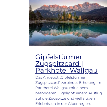
Gipfelstürmer
Zugspitzcard |
Parkhotel Wallgau
Das Angebot „Gipfelstürmer
Zugspitzcard“ verbindet Erholung im
Parkhotel Wallgau mit einem
besonderen Highlight: einem Ausflug
auf die Zugspitze und vielfältigen
Erlebnissen in der Alpenregion.