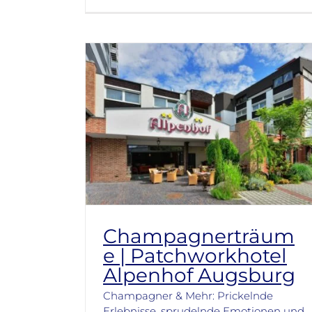
Champagnerträum
e | Patchworkhotel
Alpenhof Augsburg
Champagner & Mehr: Prickelnde
Erlebnisse, sprudelnde Emotionen und