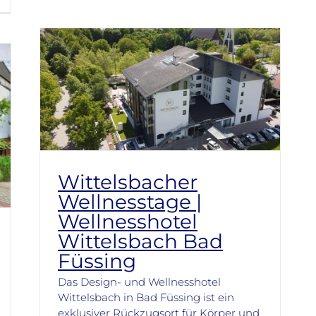
Wittelsbacher
Wellnesstage |
Wellnesshotel
Wittelsbach Bad
Füssing
Das Design- und Wellnesshotel
Wittelsbach in Bad Füssing ist ein
exklusiver Rückzugsort für Körper und