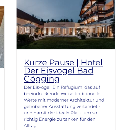
Kurze Pause | Hotel
Der Eisvogel Bad
Gögging
Der Eisvogel: Ein Refugium, das auf
beeindruckende Weise traditionelle
Werte mit moderner Architektur und
gehobener Ausstattung verbindet -
und damit der ideale Platz, um so
richtig Energie zu tanken für den
Alltag.