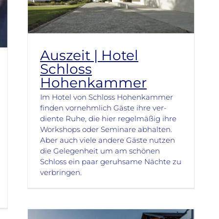
Auszeit | Hotel
Schloss
Hohenkammer
Im Hotel von Schloss Hohen­kam­mer
fin­den vor­nehm­lich Gäste ihre ver­
dien­te Ruhe, die hier regel­mä­ßig ihre
Work­shops oder Semi­nare abhal­ten.
Aber auch viele andere Gäste nut­zen
die Gele­gen­heit um am schön­en
Schloss ein paar geruh­same Nächte zu
ver­brin­gen.