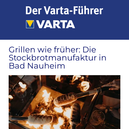
Zum
Inhalt
springen
Grillen wie früher: Die
Stockbrotmanufaktur in
Bad Nauheim
Zeige
grösseres
Bild