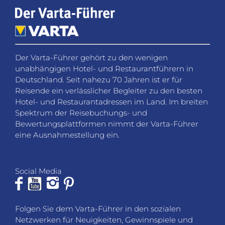
eine Ausnahmestellung ein.
Social Media
Folgen Sie dem Varta-Führer in den sozialen
Netzwerken für Neuigkeiten, Gewinnspiele und
Hintergrundinformationen.
KONTAKT
Fragen, Wünsche oder Feedback? Wir helfen Ihnen
gerne weiter.
VARTA-Führer GmbH
Marco-Polo-Straße 1
D-73760 Ostfildern-Kemnat
Telefon: +49 711 4502 182