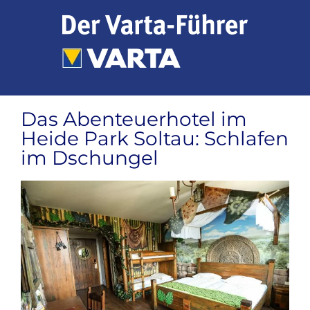
Zum
Inhalt
springen
Das Abenteuerhotel im
Heide Park Soltau: Schlafen
im Dschungel
Zeige
grösseres
Bild