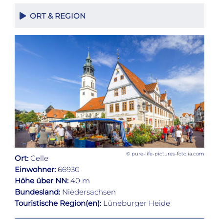
ORT & REGION
© pure-life-pictures-fotolia.com
Ort:
Celle
Einwohner:
66930
Höhe über NN:
40 m
Bundesland:
Niedersachsen
Touristische Region(en):
Lüneburger Heide