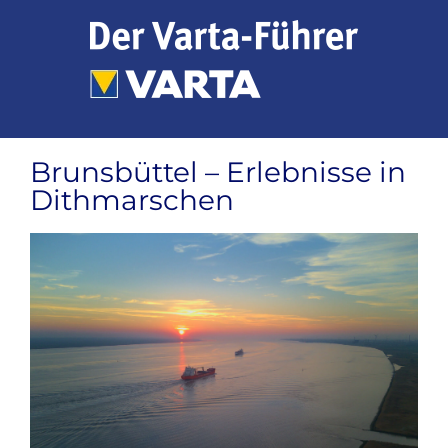
Zum
Inhalt
springen
Brunsbüttel – Erlebnisse in
Dithmarschen
Zeige
grösseres
Bild