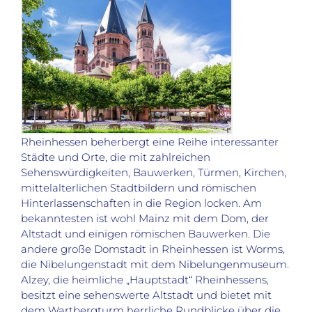
Rheinhessen beherbergt eine Reihe interessanter
Städte und Orte, die mit zahlreichen
Sehenswürdigkeiten, Bauwerken, Türmen, Kirchen,
mittelalterlichen Stadtbildern und römischen
Hinterlassenschaften in die Region locken. Am
bekanntesten ist wohl Mainz mit dem Dom, der
Altstadt und einigen römischen Bauwerken. Die
andere große Domstadt in Rheinhessen ist Worms,
die Nibelungenstadt mit dem Nibelungenmuseum.
Alzey, die heimliche „Hauptstadt“ Rheinhessens,
besitzt eine sehenswerte Altstadt und bietet mit
dem Wartbergturm herrliche Rundblicke über die