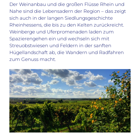
Der Weinanbau und die großen Flüsse Rhein und
Nahe sind die Lebensadern der Region – das zeigt
sich auch in der langen Siedlungsgeschichte
Rheinhessens, die bis zu den Kelten zurückreicht.
Weinberge und Uferpromenaden laden zum
Spazierengehen ein und wechseln sich mit
Streuobstwiesen und Feldern in der sanften
Hügellandschaft ab, die Wandern und Radfahren
zum Genuss macht.