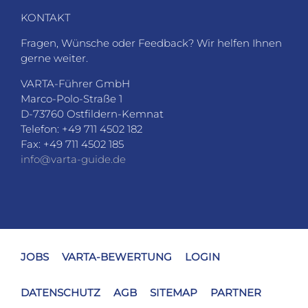
KONTAKT
Fragen, Wünsche oder Feedback? Wir helfen Ihnen
gerne weiter.
VARTA-Führer GmbH
Marco-Polo-Straße 1
D-73760 Ostfildern-Kemnat
Telefon: +49 711 4502 182
Fax: +49 711 4502 185
info@varta-guide.de
JOBS
VARTA-BEWERTUNG
LOGIN
DATENSCHUTZ
AGB
SITEMAP
PARTNER