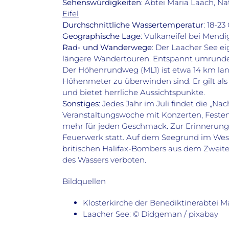
Sehenswürdigkeiten
: Abtei Maria Laach, N
Eifel
Durchschnittliche Wassertemperatur
: 18-23
Geographische Lage
: Vulkaneifel bei Mendi
Rad- und Wanderwege
: Der Laacher See e
längere Wandertouren. Entspannt umrunde
Der Höhenrundweg (ML1) ist etwa 14 km lang
Höhenmeter zu überwinden sind. Er gilt a
und bietet herrliche Aussichtspunkte.
Sonstiges
: Jedes Jahr im Juli findet die „N
Veranstaltungswoche mit Konzerten, Feste
mehr für jeden Geschmack. Zur Erinnerung 
Feuerwerk statt. Auf dem Seegrund im Westt
britischen Halifax-Bombers aus dem Zweiten
des Wassers verboten.
Bildquellen
Klosterkirche der Benediktinerabtei M
Laacher See: © Didgeman / pixabay