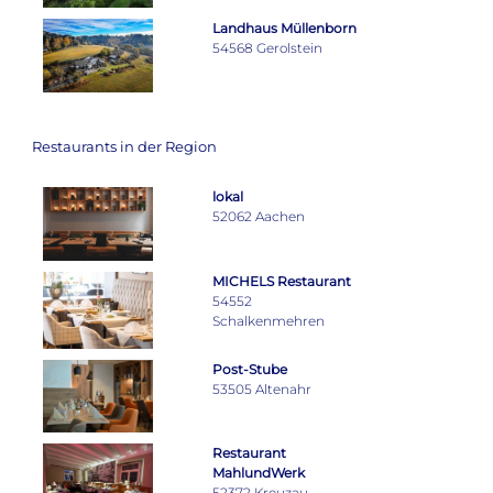
Landhaus Müllenborn
54568 Gerolstein
Restaurants in der Region
lokal
52062 Aachen
MICHELS Restaurant
54552
Schalkenmehren
Post-Stube
53505 Altenahr
Restaurant
MahlundWerk
52372 Kreuzau