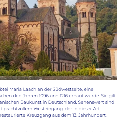
btei Maria Laach an der Südwestseite, eine
ischen den Jahren 1096 und 1216 erbaut wurde. Sie gilt
anischen Baukunst in Deutschland. Sehenswert sind
t prachtvollem Westeingang, der in dieser Art
r restaurierte Kreuzgang aus dem 13. Jahrhundert.