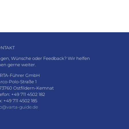
NTAKT
agen, Wünsche oder Feedback? Wir helfen
nen gerne weiter.
RTA-Führer GmbH
rco-Polo-Straße 1
73760 Ostfildern-Kemnat
lefon: +49 711 4502 182
x: +49 711 4502 185
fo@varta-guide.de