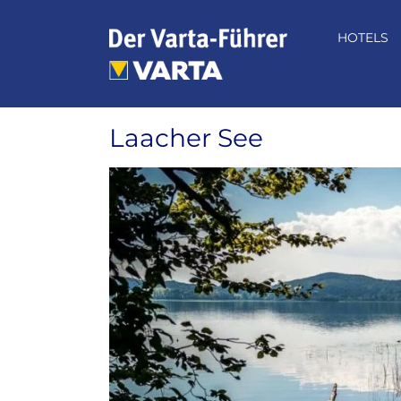
Zum
Inhalt
HOTELS
springen
Laacher See
Zeige
grösseres
Bild