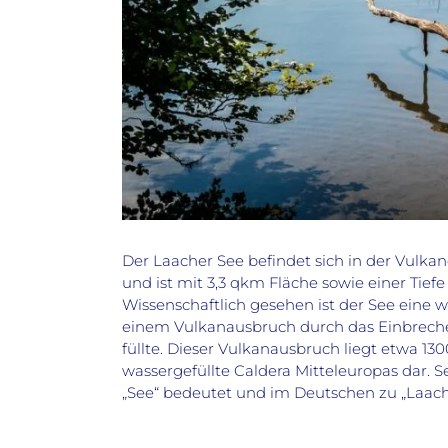
Der Laacher See befindet sich in der Vulkan
und ist mit 3,3 qkm Fläche sowie einer Tief
Wissenschaftlich gesehen ist der See eine w
einem Vulkanausbruch durch das Einbreche
füllte. Dieser Vulkanausbruch liegt etwa 130
wassergefüllte Caldera Mitteleuropas dar. Se
„See“ bedeutet und im Deutschen zu „Laach