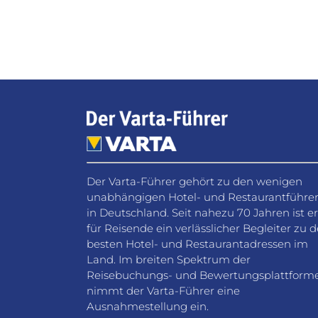
Der Varta-Führer gehört zu den wenigen
unabhängigen Hotel- und Restaurantführe
in Deutschland. Seit nahezu 70 Jahren ist er
für Reisende ein verlässlicher Begleiter zu 
besten Hotel- und Restaurantadressen im
Land. Im breiten Spektrum der
Reisebuchungs- und Bewertungsplattform
nimmt der Varta-Führer eine
Ausnahmestellung ein.