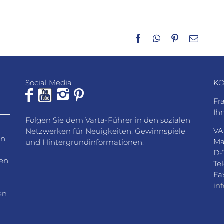
Facebook
WhatsApp
Pinterest
E-
Mail
Social Media
KO
Fr
Ih
Folgen Sie dem Varta-Führer in den sozialen
VA
Netzwerken für Neuigkeiten, Gewinnspiele
rn
Ma
und Hintergrundinformationen.
D-
den
Te
Fa
in
en