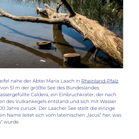
eifel nahe der Abtei Maria Laach in
Rheinland-Pfalz
e von 51 m der größte See des Bundeslandes.
assergefüllte Caldera, ein Einbruchkrater, der nach
n des Vulkankegels entstand und sich mit Wasser
00 Jahre zurück. Der Laacher See stellt die einzige
in Name leitet sich vom lateinischen „lacus“ her, was
“ wurde.